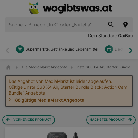
Dein Standort:
Gaißau
Supermärkte, Getränke und Lebensmittel
Elektronik u
Zurück
Wei
Alle MediaMarkt Angebote
Insta 360 X4 Air, Starter Bundle B
Das Angebot von MediaMarkt ist leider abgelaufen.
Gültige „Insta 360 X4 Air, Starter Bundle Black; Action Cam
Bundle“ Angebote
188 gültige MediaMarkt Angebote
VORHERIGES PRODUKT
NÄCHSTES PRODUKT