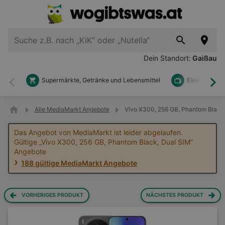
Dein Standort:
Gaißau
Supermärkte, Getränke und Lebensmittel
Elektronik u
Zurück
Wei
Alle MediaMarkt Angebote
Vivo X300, 256 GB, Phantom Black
Das Angebot von MediaMarkt ist leider abgelaufen.
Gültige „Vivo X300, 256 GB, Phantom Black, Dual SIM“
Angebote
188 gültige MediaMarkt Angebote
VORHERIGES PRODUKT
NÄCHSTES PRODUKT