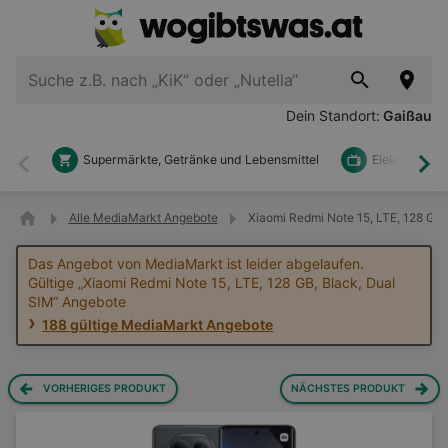
Dein Standort:
Gaißau
Supermärkte, Getränke und Lebensmittel
Elektronik u
Zurück
Wei
Alle MediaMarkt Angebote
Xiaomi Redmi Note 15, LTE, 128 GB
Das Angebot von MediaMarkt ist leider abgelaufen.
Gültige „Xiaomi Redmi Note 15, LTE, 128 GB, Black, Dual
SIM“ Angebote
188 gültige MediaMarkt Angebote
VORHERIGES PRODUKT
NÄCHSTES PRODUKT