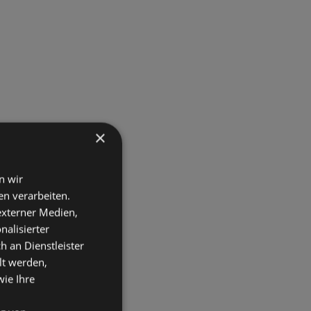
×
n wir
n verarbeiten.
 externer Medien,
nalisierter
an Dienstleister
lt werden,
wie Ihre