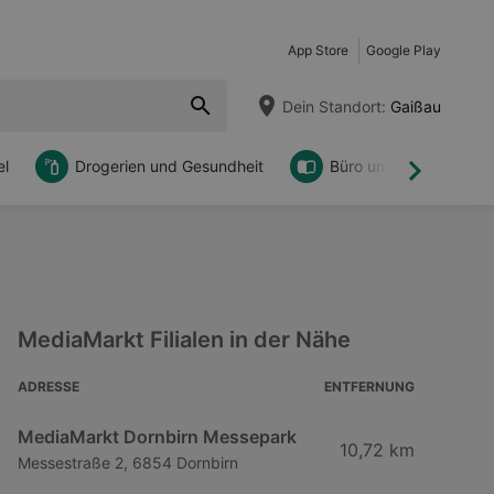
App Store
Google Play
Dein Standort:
Gaißau
l
Drogerien und Gesundheit
Büro und DIY
Weiter
MediaMarkt Filialen in der Nähe
ADRESSE
ENTFERNUNG
MediaMarkt Dornbirn Messepark
10,72 km
Messestraße 2, 6854 Dornbirn