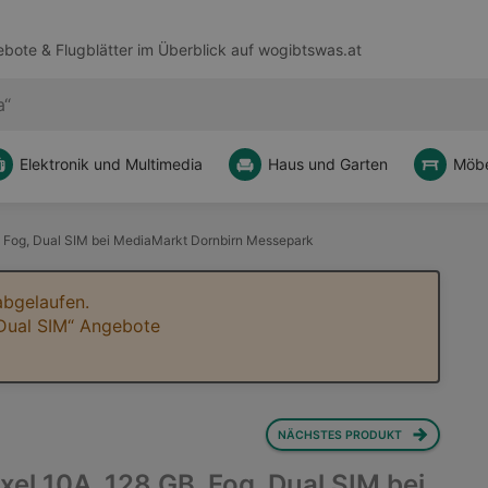
bote & Flugblätter im Überblick auf
wogibtswas.at
Elektronik und Multimedia
Haus und Garten
Möbe
, Fog, Dual SIM bei MediaMarkt Dornbirn Messepark
abgelaufen.
 Dual SIM“ Angebote
NÄCHSTES PRODUKT
xel 10A, 128 GB, Fog, Dual SIM bei