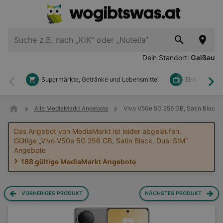
Dein Standort:
Gaißau
Supermärkte, Getränke und Lebensmittel
Elektronik u
Zurück
Wei
Alle MediaMarkt Angebote
Vivo V50e 5G 256 GB, Satin Black,
Das Angebot von MediaMarkt ist leider abgelaufen.
Gültige „Vivo V50e 5G 256 GB, Satin Black, Dual SIM“
Angebote
188 gültige MediaMarkt Angebote
VORHERIGES PRODUKT
NÄCHSTES PRODUKT