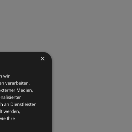
×
n wir
n verarbeiten.
 externer Medien,
nalisierter
an Dienstleister
lt werden,
wie Ihre