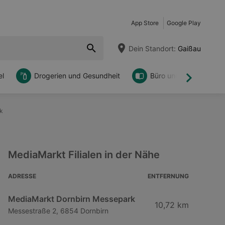
App Store
Google Play
Dein Standort:
Gaißau
l
Drogerien und Gesundheit
Büro und DIY
Weiter
k
MediaMarkt Filialen in der Nähe
ADRESSE
ENTFERNUNG
MediaMarkt Dornbirn Messepark
10,72 km
Messestraße 2, 6854 Dornbirn