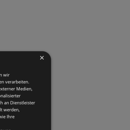
×
n wir
n verarbeiten.
 externer Medien,
nalisierter
an Dienstleister
lt werden,
wie Ihre