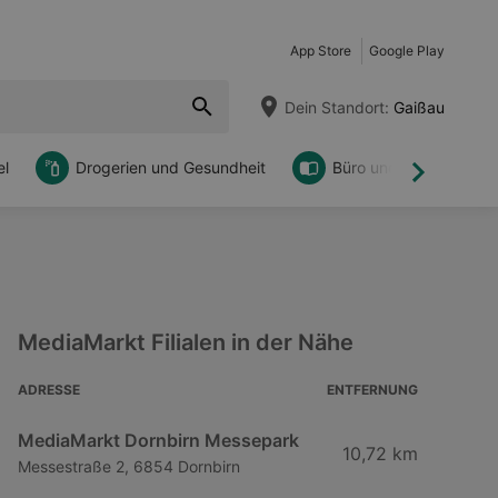
App Store
Google Play
Dein Standort:
Gaißau
l
Drogerien und Gesundheit
Büro und DIY
Weiter
MediaMarkt Filialen in der Nähe
ADRESSE
ENTFERNUNG
MediaMarkt Dornbirn Messepark
10,72 km
Messestraße 2, 6854 Dornbirn