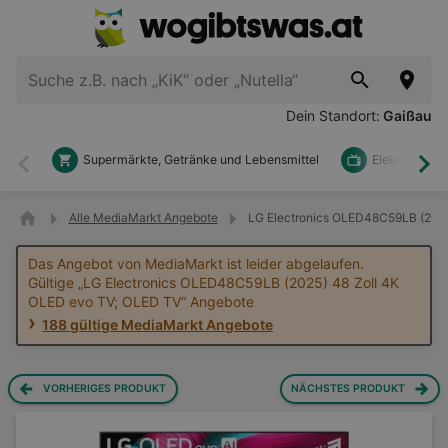
Dein Standort:
Gaißau
Supermärkte, Getränke und Lebensmittel
Elektronik u
Zurück
Wei
Alle MediaMarkt Angebote
LG Electronics OLED48C59LB (2025
Das Angebot von MediaMarkt ist leider abgelaufen.
Gültige „LG Electronics OLED48C59LB (2025) 48 Zoll 4K
OLED evo TV; OLED TV“ Angebote
188 gültige MediaMarkt Angebote
VORHERIGES PRODUKT
NÄCHSTES PRODUKT