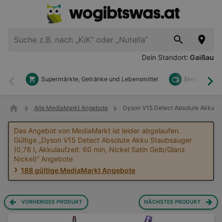
Dein Standort:
Gaißau
Supermärkte, Getränke und Lebensmittel
Elektronik u
Zurück
Wei
Alle MediaMarkt Angebote
Dyson V15 Detect Absolute Akku Sta
Das Angebot von MediaMarkt ist leider abgelaufen.
Gültige „Dyson V15 Detect Absolute Akku Staubsauger
(0,76 l, Akkulaufzeit: 60 min, Nickel Satin Gelb/Glanz
Nickel)“ Angebote
188 gültige MediaMarkt Angebote
VORHERIGES PRODUKT
NÄCHSTES PRODUKT