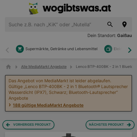
Dein Standort:
Gaißau
Supermärkte, Getränke und Lebensmittel
Elektronik u
Zurück
Wei
Alle MediaMarkt Angebote
Lenco BTP-400BK - 2 in 1 Bluetoot
Das Angebot von MediaMarkt ist leider abgelaufen.
Gültige „Lenco BTP-400BK - 2 in 1 Bluetooth® Lautsprecher
Wasserdicht (IPX7), Schwarz; Bluetooth-Lautsprecher“
Angebote
188 gültige MediaMarkt Angebote
VORHERIGES PRODUKT
NÄCHSTES PRODUKT