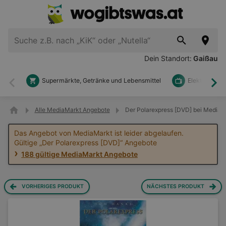
Dein Standort:
Gaißau
Supermärkte, Getränke und Lebensmittel
Elektronik u
Zurück
Wei
Alle MediaMarkt Angebote
Der Polarexpress [DVD] bei MediaM
Das Angebot von MediaMarkt ist leider abgelaufen.
Gültige „Der Polarexpress [DVD]“ Angebote
188 gültige MediaMarkt Angebote
VORHERIGES PRODUKT
NÄCHSTES PRODUKT