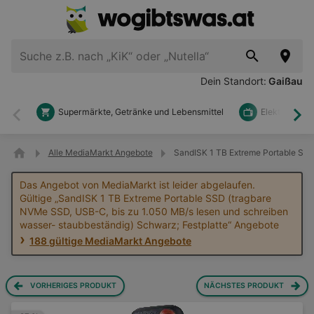
Dein Standort:
Gaißau
Supermärkte, Getränke und Lebensmittel
Elektronik u
Zurück
Wei
Alle MediaMarkt Angebote
SandISK 1 TB Extreme Portable SSD
Das Angebot von MediaMarkt ist leider abgelaufen.
Gültige „SandISK 1 TB Extreme Portable SSD (tragbare
NVMe SSD, USB-C, bis zu 1.050 MB/s lesen und schreiben
wasser- staubbeständig) Schwarz; Festplatte“ Angebote
188 gültige MediaMarkt Angebote
VORHERIGES PRODUKT
NÄCHSTES PRODUKT