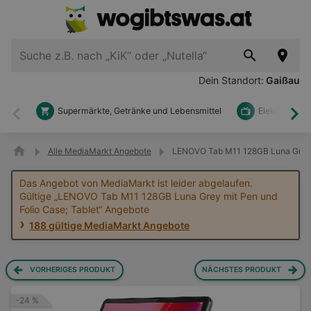
Dein Standort:
Gaißau
Supermärkte, Getränke und Lebensmittel
Elektronik u
Zurück
Wei
Alle MediaMarkt Angebote
LENOVO Tab M11 128GB Luna Grey m
Das Angebot von MediaMarkt ist leider abgelaufen.
Gültige „LENOVO Tab M11 128GB Luna Grey mit Pen und
Folio Case; Tablet“ Angebote
188 gültige MediaMarkt Angebote
VORHERIGES PRODUKT
NÄCHSTES PRODUKT
-24 %