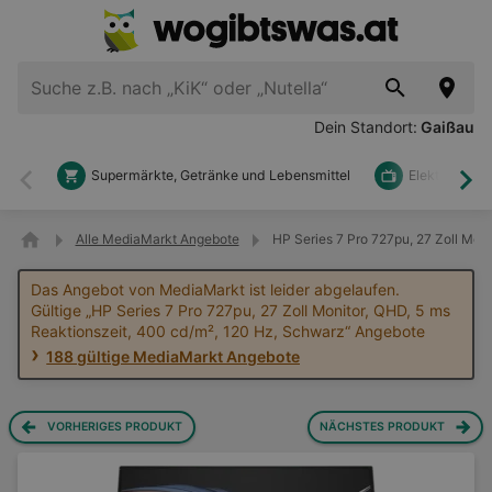
Dein Standort:
Gaißau
Supermärkte, Getränke und Lebensmittel
Elektronik u
Zurück
Wei
Alle MediaMarkt Angebote
HP Series 7 Pro 727pu, 27 Zoll Mon
Das Angebot von MediaMarkt ist leider abgelaufen.
Gültige „HP Series 7 Pro 727pu, 27 Zoll Monitor, QHD, 5 ms
Reaktionszeit, 400 cd/m², 120 Hz, Schwarz“ Angebote
188 gültige MediaMarkt Angebote
VORHERIGES PRODUKT
NÄCHSTES PRODUKT