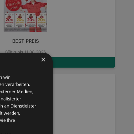
BEST PREIS
Gültig bis 11.08.2026
×
ZUM FLUGBLATT
n wir
n verarbeiten.
 externer Medien,
nalisierter
an Dienstleister
lt werden,
wie Ihre