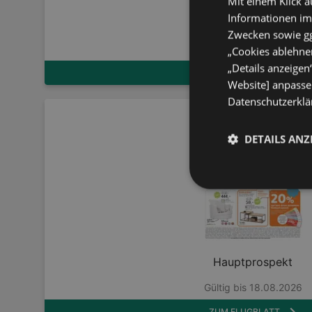
Mit einem Klick a
Informationen im
Matratzen
Zwecken sowie ggf
Gültig bis 11.08.2026
„Cookies ablehnen
„Details anzeigen
ZUM FLUGBLATT
Website] anpassen
Datenschutzerklär
DETAILS ANZ
Hauptprospekt
Gültig bis 18.08.2026
ZUM FLUGBLATT