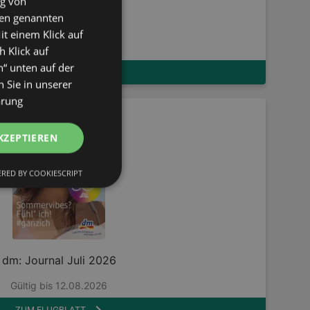
ng von
den genannten
Orientteppiche
it einem Klick auf
Gültig bis 11.08.2026
h Klick auf
n“ unten auf der
ZUM FLUGBLATT
 Sie in unserer
ärung
KZEPTIEREN
RED BY COOKIESCRIPT
dm: Journal Juli 2026
Gültig bis 12.08.2026
ZUM FLUGBLATT