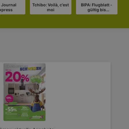
 Journal
Tchibo: Voilà, c'est
BIPA: Flugblatt -
xpress
moi
gültig bis
A
19.08.2026