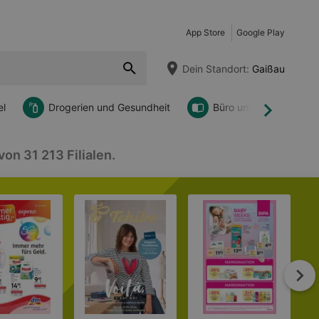
App Store
Google Play
Dein Standort:
Gaißau
l
Drogerien und Gesundheit
Büro und DIY
Weiter
on 31 213 Filialen.
We