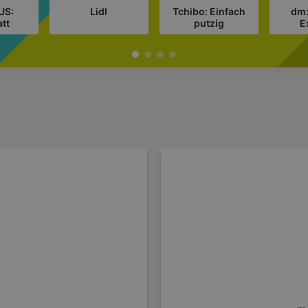
US:
Lidl
Tchibo: Einfach
dm:
att
putzig
E