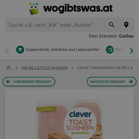
Dein Standort:
Gaißau
Supermärkte, Getränke und Lebensmittel
Elektronik u
Zurück
Wei
Alle BILLA PLUS Angebote
Clever Toastschinken bei BILLA P
VORHERIGES PRODUKT
NÄCHSTES PRODUKT