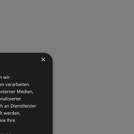
×
n wir
n verarbeiten.
 externer Medien,
nalisierter
an Dienstleister
lt werden,
wie Ihre