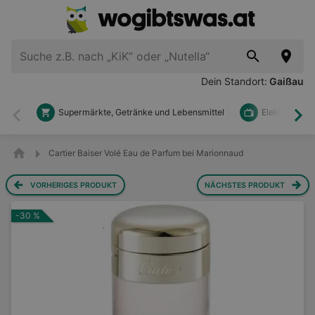
Dein Standort:
Gaißau
Supermärkte, Getränke und Lebensmittel
Elektronik u
Zurück
Wei
Cartier Baiser Volé Eau de Parfum bei Marionnaud
VORHERIGES PRODUKT
NÄCHSTES PRODUKT
-30 %