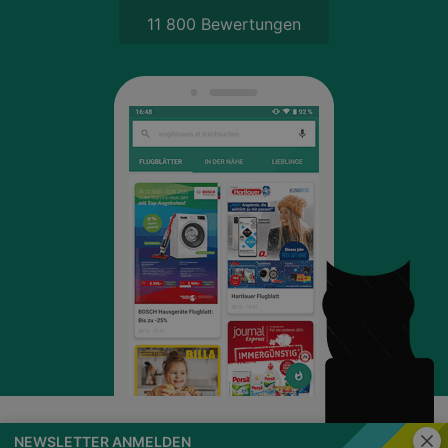
11 800 Bewertungen
Schli
NEWSLETTER ANMELDEN
wogibtswas.at
Impressum