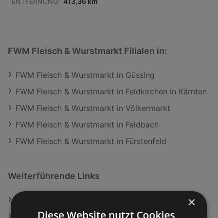
ENTFERNUNG:
413,36 km
FWM Fleisch & Wurstmarkt Filialen in:
FWM Fleisch & Wurstmarkt in Güssing
FWM Fleisch & Wurstmarkt in Feldkirchen in Kärnten
FWM Fleisch & Wurstmarkt in Völkermarkt
FWM Fleisch & Wurstmarkt in Feldbach
FWM Fleisch & Wurstmarkt in Fürstenfeld
Weiterführende Links
×
Berger Beinschinken Geschnitten
Diese Website nutzt Cookies
Ja! Natürlich Frankfurter