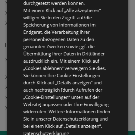
durchgesetzt werden können.
ADEG Angebote
Mit einem Klick auf „Alle akzeptieren“
SPAR Angebote
willigen Sie in den Zugriff auf/die
HOFER Angebote
Speicherung von Informationen im
Endgerät, die Verarbeitung Ihrer
personenbezogenen Daten zu den
Interessantes auf wogibtswas.at
genannten Zwecken sowie ggf. die
Übermittlung Ihrer Daten in Drittländer
Bravely Default Flying Fairy HD Remaster -
ausdrücklich ein. Mit einem Klick auf
[Nintendo Switch 2]
„Cookies ablehnen“ verweigern Sie dies.
Sie können Ihre Cookie-Einstellungen
simpli.at in Kapfenstein
durch Klick auf „Details anzeigen“ und
BIPA Filialen in Waidhofen an der Ybbs
auch nachträglich [durch Aufrufen der
„Cookie-Einstellungen“ unten auf der
Würth-Hochenburger Filialen in Fritzens
Website] anpassen oder Ihre Einwilligung
Husqvarna Austria Filialen in Nöstlbach
widerrufen. Weitere Informationen finden
Sie in unserer Datenschutzerklärung und
bei einem Klick auf „Details anzeigen“.
Datenschutzerklärung