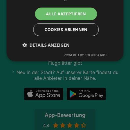
Jetzt unsere
wogibtswas.at
ALLE AKZEPTIEREN
App runterladen:
COOKIES ABLEHNEN
Filtere nach Branchen und stöbere in Produkten
und Flugblättern
DETAILS ANZEIGEN
Plane deinen Einkauf mit unserem Merkzettel
POWERED BY COOKIESCRIPT
Lasse dich benachrichtigen, wenn es neue
Flugblätter gibt
Neu in der Stadt? Auf unserer Karte findest du
alle Anbieter in deiner Nähe.
App-Bewertung
4,4