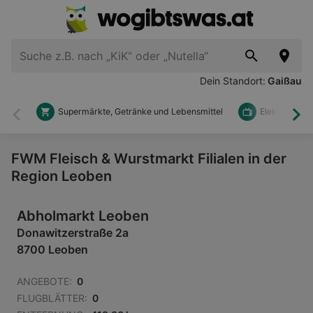
Dein Standort:
Gaißau
Supermärkte, Getränke und Lebensmittel
Elektronik u
Zurück
Wei
FWM Fleisch & Wurstmarkt Filialen in der
Region Leoben
Abholmarkt Leoben
Donawitzerstraße 2a
8700 Leoben
ANGEBOTE:
0
FLUGBLÄTTER:
0