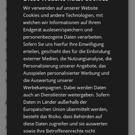
Wir verwenden auf unserer Website
Clever Krustenbrot
Cookies und andere Technologien, mit
MPREIS Angebote
welchen wir Informationen auf Ihrem
Endgerät auslesen/speichern und
ADEG Angebote
personenbezogene Daten verarbeiten.
Aktuelle SPAR Flugblätter
Sofern Sie uns hierfür Ihre Einwilligung
Aktuelle BILLA Flugblätter
erteilen, geschieht dies für die Einbindung
externer Medien, die Nutzungsanalyse, die
Aktuelle T&G Flugblätter
Personalisierung unserer Angebote, das
Aktuelle BILLA PLUS Flugblätter
Ausspielen personalisierter Werbung und
die Auswertung unserer
Aktuelle PENNY Flugblätter
Werbekampagnen. Dabei werden Daten
auch an Dienstleister weitergeben. Sofern
Daten in Länder außerhalb der
Ähnliche Händler
Europäischen Union übermittelt werden,
besteht das Risiko, dass Behörden auf
Lidl Angebote
diese Daten zugreifen und sie auswerten
MPREIS Angebote
sowie Ihre Betroffenenrechte nicht