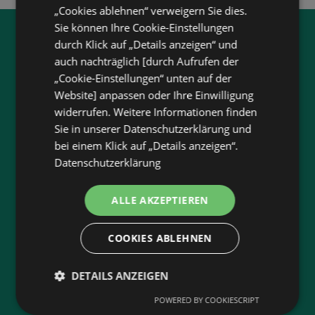
„Cookies ablehnen“ verweigern Sie dies.
Sie können Ihre Cookie-Einstellungen
Jetzt unsere
wogibtswas.at
durch Klick auf „Details anzeigen“ und
auch nachträglich [durch Aufrufen der
App runterladen:
„Cookie-Einstellungen“ unten auf der
Website] anpassen oder Ihre Einwilligung
Filtere nach Branchen und stöbere in Produkten
widerrufen. Weitere Informationen finden
und Flugblättern
Sie in unserer Datenschutzerklärung und
Plane deinen Einkauf mit unserem Merkzettel
bei einem Klick auf „Details anzeigen“.
Lasse dich benachrichtigen, wenn es neue
Datenschutzerklärung
Flugblätter gibt
Neu in der Stadt? Auf unserer Karte findest du
ALLE AKZEPTIEREN
alle Anbieter in deiner Nähe.
COOKIES ABLEHNEN
DETAILS ANZEIGEN
App-Bewertung
POWERED BY COOKIESCRIPT