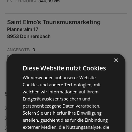
ENTFERNUNG:
340,39 km
Saint Elmo’s Tourismusmarketing
Planneralm 17
8953 Donnersbach
ANGEBOTE:
0
FLUGBLÄTTER:
0
×
ENTFERNUNG:
346,29 km
Diese Website nutzt Cookies
Wir verwenden auf unserer Website
Cookies und andere Technologien, mit
welchen wir Informationen auf Ihrem
Saint Elmo’s Tourismusmarketing Filialen in:
Endgerät auslesen/speichern und
personenbezogene Daten verarbeiten.
Saint Elmo’s Tourismusmarketing in Admont
Sofern Sie uns hierfür Ihre Einwilligung
Saint Elmo’s Tourismusmarketing in Gaal
erteilen, geschieht dies für die Einbindung
externer Medien, die Nutzungsanalyse, die
Saint Elmo’s Tourismusmarketing in Eben am