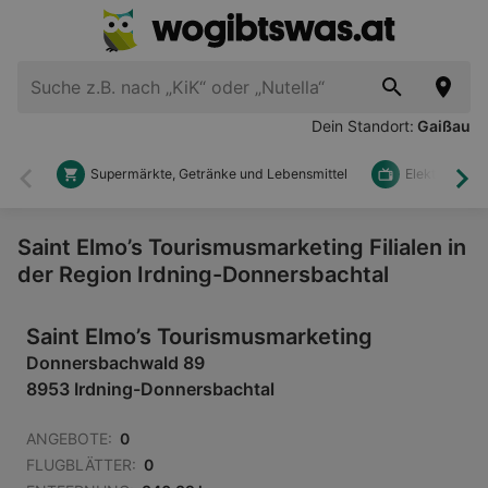
Dein Standort:
Gaißau
Supermärkte, Getränke und Lebensmittel
Elektronik u
Zurück
Wei
Saint Elmo’s Tourismusmarketing Filialen in
der Region Irdning-Donnersbachtal
Saint Elmo’s Tourismusmarketing
Donnersbachwald 89
8953 Irdning-Donnersbachtal
ANGEBOTE:
0
FLUGBLÄTTER:
0