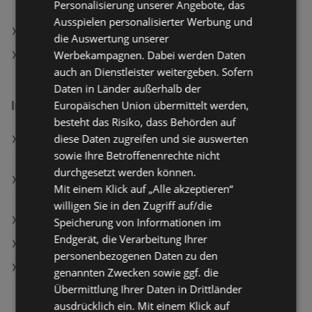
Personalisierung unserer Angebote, das
Achensee
Ausspielen personalisierter Werbung und
Saint Elmo’s Tourismusmarketing in Wildschönau
die Auswertung unserer
Werbekampagnen. Dabei werden Daten
Saint Elmo’s Tourismusmarketing in Sonntag
auch an Dienstleister weitergeben. Sofern
Daten in Länder außerhalb der
Europäischen Union übermittelt werden,
Interessantes auf wogibtswas.at
besteht das Risiko, dass Behörden auf
diese Daten zugreifen und sie auswerten
Garmin fenix® 8 - 47 mm Amoled Smartwatch
sowie Ihre Betroffenenrechte nicht
Edelstahl Silikon, 22 mm, Schwarz/Schiefergrau
durchgesetzt werden können.
Xiaomi Redmi Note 15 Pro, LTE, 256 GB, Titanium,
Mit einem Klick auf „Alle akzeptieren“
Dual SIM
willigen Sie in den Zugriff auf/die
ADLER-Farbenmeister Filialen in Neustift im Felde
Speicherung von Informationen im
Endgerät, die Verarbeitung Ihrer
Duracell AA Plus Batterie, 16er Promo Pack
personenbezogenen Daten zu den
Apotheke Filialen in Langholzfeld
genannten Zwecken sowie ggf. die
Übermittlung Ihrer Daten in Drittländer
ausdrücklich ein. Mit einem Klick auf