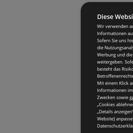
Diese Websi
Wir verwenden au
Informationen au
Sofern Sie uns hi
die Nutzungsanaly
Werbung und die
weitergeben. Sof
besteht das Risik
Betroffenenrecht
Mit einem Klick a
Informationen im
Zwecken sowie ggf
„Cookies ablehnen
„Details anzeigen
Website] anpassen
Datenschutzerklär