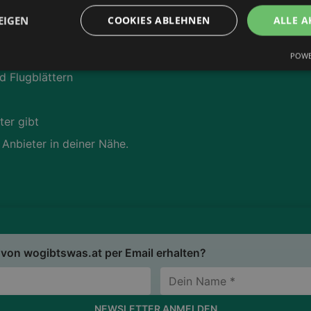
EIGEN
COOKIES ABLEHNEN
ALLE A
s.at
App runterladen:
POWE
d Flugblättern
ter gibt
 Anbieter in deiner Nähe.
von wogibtswas.at per Email erhalten?
NEWSLETTER ANMELDEN