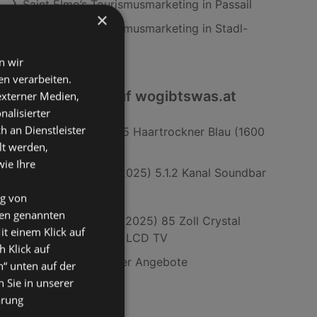
Saint Elmo’s Tourismusmarketing in Passail
×
Saint Elmo’s Tourismusmarketing in Stadl-
Predlitz
n wir
n verarbeiten.
Interessantes auf wogibtswas.at
 externer Medien,
nalisierter
an Dienstleister
Koenic KHD 162425 Haartrockner Blau (1600
lt werden,
Watt)
wie Ihre
Samsung Q800F (2025) 5.1.2 Kanal Soundbar
Fototapete
ng von
den genannten
Samsung U8070F (2025) 85 Zoll Crystal
it einem Klick auf
UHD 4K Smart TV; LCD TV
h Klick auf
Alpnatur Frankfurter Angebote
n“ unten auf der
 Sie in unserer
ärung