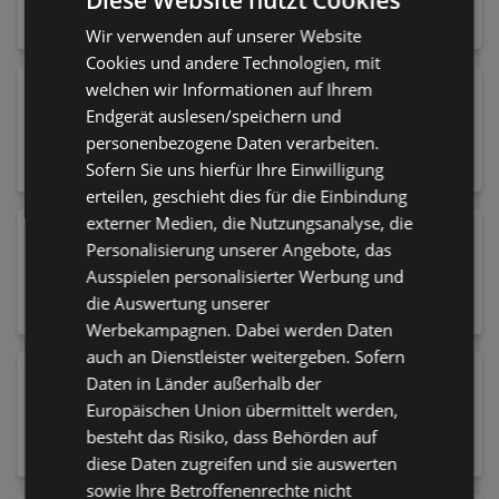
Diese Website nutzt Cookies
Wir verwenden auf unserer Website
Cookies und andere Technologien, mit
welchen wir Informationen auf Ihrem
Käsemesser Profi Plus Edelstahl 28 cm
Endgerät auslesen/speichern und
28,79 €
personenbezogene Daten verarbeiten.
Sofern Sie uns hierfür Ihre Einwilligung
erteilen, geschieht dies für die Einbindung
externer Medien, die Nutzungsanalyse, die
Regal 73,7/197,5/34,8 cm Dunkelbraun,
Personalisierung unserer Angebote, das
Graubraun
Ausspielen personalisierter Werbung und
79,00 €
die Auswertung unserer
Werbekampagnen. Dabei werden Daten
auch an Dienstleister weitergeben. Sofern
Spannbettlaken Basic
Daten in Länder außerhalb der
56,95 €
Europäischen Union übermittelt werden,
besteht das Risiko, dass Behörden auf
diese Daten zugreifen und sie auswerten
sowie Ihre Betroffenenrechte nicht