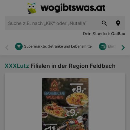
Dein Standort:
Gaißau
Supermärkte, Getränke und Lebensmittel
Elektronik u
Zurück
Wei
XXXLutz
Filialen in der Region Feldbach