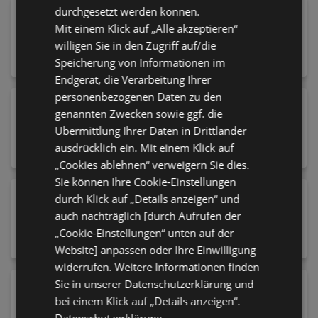
durchgesetzt werden können.
Hochflorteppich 160 cm Sydney Schwarz
Mit einem Klick auf „Alle akzeptieren“
53,52 €
willigen Sie in den Zugriff auf/die
Speicherung von Informationen im
Endgerät, die Verarbeitung Ihrer
personenbezogenen Daten zu den
Raumteiler in Holzwerkstoff
genannten Zwecken sowie ggf. die
89,90 €
Übermittlung Ihrer Daten in Drittländer
ausdrücklich ein. Mit einem Klick auf
„Cookies ablehnen“ verweigern Sie dies.
Sie können Ihre Cookie-Einstellungen
Hängeleuchte Manderline 45/150 cm
durch Klick auf „Details anzeigen“ und
99,90 €
auch nachträglich [durch Aufrufen der
„Cookie-Einstellungen“ unten auf der
Website] anpassen oder Ihre Einwilligung
widerrufen. Weitere Informationen finden
Sie in unserer Datenschutzerklärung und
Gewürzmühle 6,2/15 cm
bei einem Klick auf „Details anzeigen“.
29,99 €