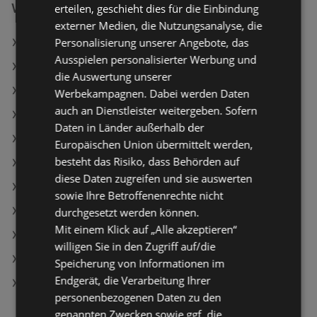
Weiterführende Links
erteilen, geschieht dies für die Einbindung
externer Medien, die Nutzungsanalyse, die
Personalisierung unserer Angebote, das
Ja! Natürlich Leichtmilch länger frisch 0.9%
Ausspielen personalisierter Werbung und
Clever Krustenbrot
die Auswertung unserer
Ja! Natürlich Bio Schlagobers 36%
Werbekampagnen. Dabei werden Daten
auch an Dienstleister weitergeben. Sofern
BILLA PLUS Angebote
Daten in Länder außerhalb der
Lidl Angebote
Europäischen Union übermittelt werden,
besteht das Risiko, dass Behörden auf
PENNY Angebote
diese Daten zugreifen und sie auswerten
Aktuelle BILLA Flugblätter
sowie Ihre Betroffenenrechte nicht
Aktuelle Maximarkt Flugblätter
durchgesetzt werden können.
Mit einem Klick auf „Alle akzeptieren“
Aktuelle Lidl Flugblätter
willigen Sie in den Zugriff auf/die
Aktuelle MPREIS Flugblätter
Speicherung von Informationen im
Endgerät, die Verarbeitung Ihrer
Aktuelle SPAR Flugblätter
personenbezogenen Daten zu den
genannten Zwecken sowie ggf. die