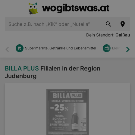
Dein Standort:
Gaißau
Supermärkte, Getränke und Lebensmittel
Elektronik u
Zurück
Wei
BILLA PLUS
Filialen in der Region
Judenburg