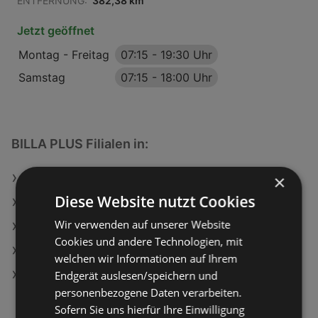
ENTFERNUNG:
382,38 km
Jetzt geöffnet
Montag - Freitag
07:15
-
19:30 Uhr
Samstag
07:15
-
18:00 Uhr
BILLA PLUS Filialen in:
×
BILLA PLUS in Mattersburg
Diese Website nutzt Cookies
BILLA PLUS in Neunkirchen
Wir verwenden auf unserer Website
BILLA PLUS in Tulln an der Donau
Cookies und andere Technologien, mit
BILLA PLUS in Wels
welchen wir Informationen auf Ihrem
Endgerät auslesen/speichern und
BILLA PLUS in Kapfenberg
personenbezogene Daten verarbeiten.
Sofern Sie uns hierfür Ihre Einwilligung