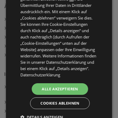
Übermittlung Ihrer Daten in Drittländer
Ähnliche Händler
ausdrücklich ein. Mit einem Klick auf
„Cookies ablehnen“ verweigern Sie dies.
PENNY Angebote
Sie können Ihre Cookie-Einstellungen
MPREIS Angebote
durch Klick auf „Details anzeigen“ und
auch nachträglich [durch Aufrufen der
Maximarkt Angebote
„Cookie-Einstellungen“ unten auf der
SPAR Angebote
Website] anpassen oder Ihre Einwilligung
T&G Angebote
widerrufen. Weitere Informationen finden
Sie in unserer Datenschutzerklärung und
bei einem Klick auf „Details anzeigen“.
Interessantes auf wogibtswas.at
Datenschutzerklärung
Philips Glühbirne LED CLA 40W P45 E27 2700K CL
ALLE AKZEPTIEREN
UE SRT4; Leuchtmittel
DAS FUTTERHAUS Filialen in Brandln
COOKIES ABLEHNEN
Fitbit Ersatz-Wechselarmband Angebote
DETAILS ANZEIGEN