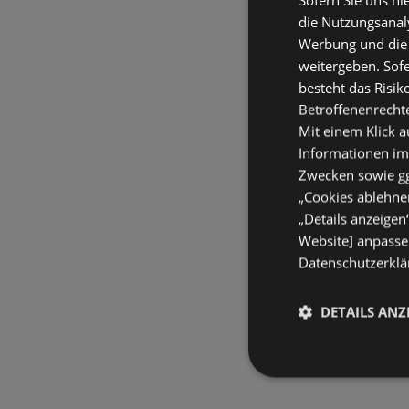
die Nutzungsanaly
Werbung und die
weitergeben. Sof
besteht das Risik
Betroffenenrecht
Mit einem Klick a
Informationen im
Zwecken sowie ggf
„Cookies ablehnen
„Details anzeigen
Website] anpassen
Datenschutzerklär
DETAILS ANZ