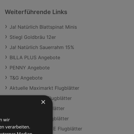
Weiterführende Links
Ja! Natürlich Blattspinat Minis
Stiegl Goldbräu 12er
Ja! Natürlich Sauerrahm 15%
BILLA PLUS Angebote
PENNY Angebote
T&G Angebote
Aktuelle Maximarkt Flugblätter
Aktuelle PENNY Flugblätter
×
Aktuelle T&G Flugblätter
Aktuelle ADEG Flugblätter
n wir
n verarbeiten.
Aktuelle Travel FREE Flugblätter
 externer Medien,