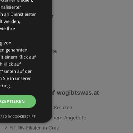
nalisierter
an Dienstleister
Ähnliche Händler
lt werden,
wie Ihre
Lidl Angebote
PENNY Angebote
ng von
den genannten
Maximarkt Angebote
it einem Klick auf
ADEG Angebote
h Klick auf
n“ unten auf der
HOFER Angebote
 Sie in unserer
ärung
Interessantes auf wogibtswas.at
KZEPTIEREN
SodaStream in Bad Kreuzen
RED BY COOKIESCRIPT
Bettwäsche Heisenberg Angebote
FITINN Filialen in Graz