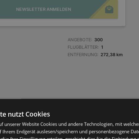
NEWSLETTER ANMELDEN
ANGEBOTE:
300
FLUGBLÄTTER:
1
ENTFERNUNG:
272,38 km
te nutzt Cookies
f unserer Website Cookies und andere Technologien, mit welche
f Ihrem Endgerät auslesen/speichern und personenbezogene Date
erfür Ihre Einwilligung erteilen, geschieht dies für die Einbindung