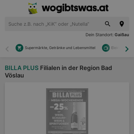
Dein Standort:
Gaißau
Supermärkte, Getränke und Lebensmittel
Elektronik u
Zurück
Wei
BILLA PLUS
Filialen in der Region Bad
Vöslau