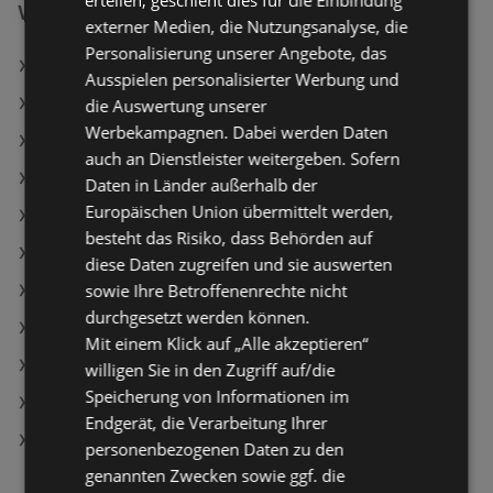
erteilen, geschieht dies für die Einbindung
Weiterführende Links
externer Medien, die Nutzungsanalyse, die
Personalisierung unserer Angebote, das
Clever Vanille Pudding mit Sahne
Ausspielen personalisierter Werbung und
Clever Schlagobers 36% länger frisch
die Auswertung unserer
Werbekampagnen. Dabei werden Daten
Clever Magertopfen
auch an Dienstleister weitergeben. Sofern
BILLA PLUS Angebote
Daten in Länder außerhalb der
Europäischen Union übermittelt werden,
PENNY Angebote
besteht das Risiko, dass Behörden auf
Maximarkt Angebote
diese Daten zugreifen und sie auswerten
sowie Ihre Betroffenenrechte nicht
Aktuelle HOFER Flugblätter
durchgesetzt werden können.
Aktuelle T&G Flugblätter
Mit einem Klick auf „Alle akzeptieren“
Aktuelle PENNY Flugblätter
willigen Sie in den Zugriff auf/die
Speicherung von Informationen im
Aktuelle SPAR Flugblätter
Endgerät, die Verarbeitung Ihrer
Aktuelle Travel FREE Flugblätter
personenbezogenen Daten zu den
genannten Zwecken sowie ggf. die