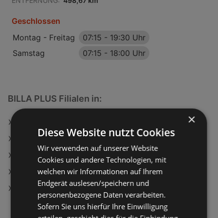
ENTFERNUNG:
498,67 km
Geschlossen
Montag - Freitag
07:15
-
19:30 Uhr
Samstag
07:15
-
18:00 Uhr
BILLA PLUS Filialen in:
×
BILLA PLUS in Oberwart
Diese Website nutzt Cookies
BILLA PLUS in Bad Ischl
Wir verwenden auf unserer Website
BILLA PLUS in Enns
Cookies und andere Technologien, mit
welchen wir Informationen auf Ihrem
BILLA PLUS in Saalfelden am Steinernen Meer
Endgerät auslesen/speichern und
BILLA PLUS in Sankt Johann in der Haide
personenbezogene Daten verarbeiten.
Sofern Sie uns hierfür Ihre Einwilligung