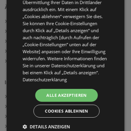
Übermittlung Ihrer Daten in Drittländer
Ähnliche Händler
ausdrücklich ein. Mit einem Klick auf
„Cookies ablehnen“ verweigern Sie dies.
Lidl Angebote
Sie können Ihre Cookie-Einstellungen
durch Klick auf „Details anzeigen“ und
PENNY Angebote
auch nachträglich [durch Aufrufen der
ADEG Angebote
„Cookie-Einstellungen“ unten auf der
Website] anpassen oder Ihre Einwilligung
SPAR Angebote
widerrufen. Weitere Informationen finden
HOFER Angebote
Sie in unserer Datenschutzerklärung und
bei einem Klick auf „Details anzeigen“.
Datenschutzerklärung
Interessantes auf wogibtswas.at
ALLE AKZEPTIEREN
Bunchbot Angebote
NKD Filialen in Windischgarsten
COOKIES ABLEHNEN
Damen-Handttasche Angebote
DETAILS ANZEIGEN
Biber-Bettwäsche Eichhörnchen Angebote