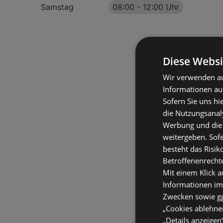
Samstag
08:00
-
12:00 Uhr
Diese Websi
Wir verwenden au
Informationen au
Sofern Sie uns hi
die Nutzungsanaly
Werbung und die
weitergeben. Sof
besteht das Risik
Betroffenenrecht
Mit einem Klick a
Informationen im
Zwecken sowie ggf
„Cookies ablehnen
„Details anzeigen