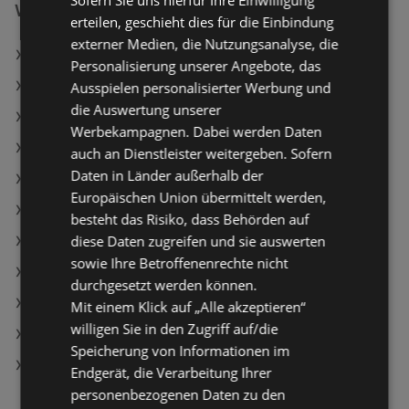
Sofern Sie uns hierfür Ihre Einwilligung
Weiterführende Links
erteilen, geschieht dies für die Einbindung
externer Medien, die Nutzungsanalyse, die
Schärdinger Gouda Scheiben
Personalisierung unserer Angebote, das
Ja! Natürlich Dinkelvollkornweckerl
Ausspielen personalisierter Werbung und
die Auswertung unserer
Clever Taschentücher Box
Werbekampagnen. Dabei werden Daten
BILLA Angebote
auch an Dienstleister weitergeben. Sofern
Daten in Länder außerhalb der
Maximarkt Angebote
Europäischen Union übermittelt werden,
ADEG Angebote
besteht das Risiko, dass Behörden auf
diese Daten zugreifen und sie auswerten
Aktuelle Lidl Flugblätter
sowie Ihre Betroffenenrechte nicht
Aktuelle Maximarkt Flugblätter
durchgesetzt werden können.
Aktuelle ADEG Flugblätter
Mit einem Klick auf „Alle akzeptieren“
willigen Sie in den Zugriff auf/die
Aktuelle NÖM Flugblätter
Speicherung von Informationen im
Aktuelle MPREIS Flugblätter
Endgerät, die Verarbeitung Ihrer
personenbezogenen Daten zu den