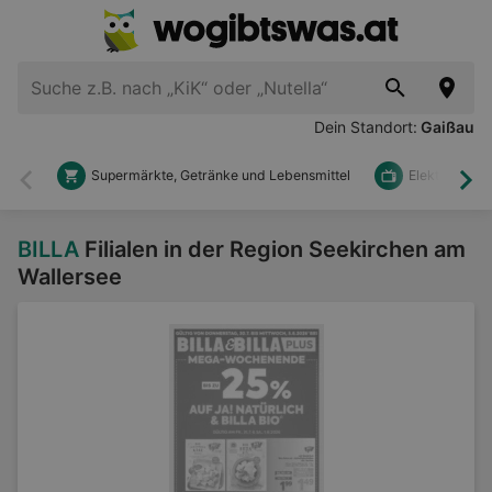
Dein Standort:
Gaißau
Supermärkte, Getränke und Lebensmittel
Elektronik u
Zurück
Wei
BILLA
Filialen in der Region Seekirchen am
Wallersee