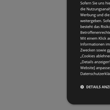
Sofern Sie uns hi
die Nutzungsanaly
Werbung und die
weitergeben. Sof
besteht das Risik
Betroffenenrecht
Mit einem Klick a
Informationen im
Zwecken sowie ggf
„Cookies ablehnen
„Details anzeigen
Website] anpassen
Datenschutzerklär
DETAILS ANZ