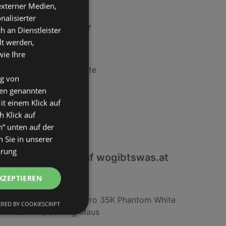
 externer Medien,
nalisierter
Ähnliche Händler
an Dienstleister
lt werden,
Lidl Angebote
wie Ihre
Maximarkt Angebote
ng von
SPAR Angebote
den genannten
it einem Klick auf
T&G Angebote
h Klick auf
HOFER Angebote
n“ unten auf der
 Sie in unserer
ärung
Interessantes auf wogibtswas.at
KZEPTIEREN
C&A in Schladming
Razer Basilisk V3 Pro 35K Phantom White
RED BY COOKIESCRIPT
Edition; Gaming Maus