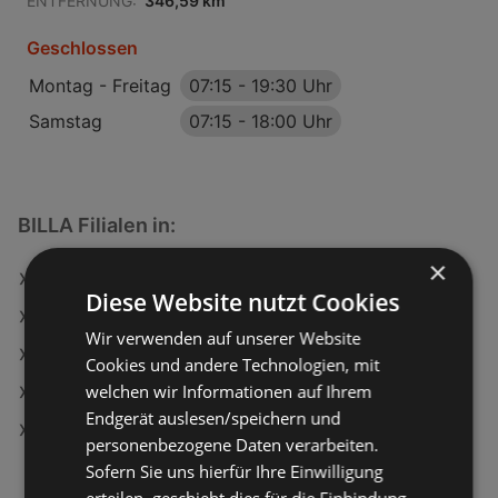
ENTFERNUNG:
346,59 km
Geschlossen
Montag - Freitag
07:15
-
19:30 Uhr
Samstag
07:15
-
18:00 Uhr
BILLA Filialen in:
×
BILLA in Jennersdorf
Diese Website nutzt Cookies
BILLA in Krems an der Donau
Wir verwenden auf unserer Website
BILLA in Langenlois
Cookies und andere Technologien, mit
welchen wir Informationen auf Ihrem
BILLA in Puchberg am Schneeberg
Endgerät auslesen/speichern und
BILLA in Sankt Georgen an der Stiefing
personenbezogene Daten verarbeiten.
Sofern Sie uns hierfür Ihre Einwilligung