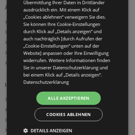
Übermittlung Ihrer Daten in Drittländer
Ähnliche Händler
ausdrücklich ein. Mit einem Klick auf
„Cookies ablehnen“ verweigern Sie dies.
Lidl Angebote
Sie können Ihre Cookie-Einstellungen
durch Klick auf „Details anzeigen“ und
PENNY Angebote
auch nachträglich [durch Aufrufen der
ADEG Angebote
„Cookie-Einstellungen“ unten auf der
Website] anpassen oder Ihre Einwilligung
SPAR Angebote
widerrufen. Weitere Informationen finden
T&G Angebote
Sie in unserer Datenschutzerklärung und
bei einem Klick auf „Details anzeigen“.
Datenschutzerklärung
Interessantes auf wogibtswas.at
ALLE AKZEPTIEREN
Fieldjacket Metz Angebote
Einwascher Angebote
COOKIES ABLEHNEN
simpli.at Angebote
DETAILS ANZEIGEN
Fiat Filialen in Weiz