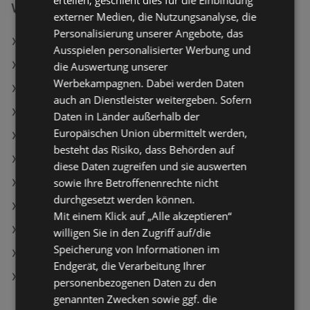
erteilen, geschieht dies für die Einbindung
Weiterführende Links
externer Medien, die Nutzungsanalyse, die
Personalisierung unserer Angebote, das
Gösser Märzen
Ausspielen personalisierter Werbung und
Clever Brötchen zum Fertigbacken
die Auswertung unserer
Werbekampagnen. Dabei werden Daten
Clever Österreichische Teebutter
auch an Dienstleister weitergeben. Sofern
BILLA Angebote
Daten in Länder außerhalb der
Europäischen Union übermittelt werden,
Maximarkt Angebote
besteht das Risiko, dass Behörden auf
ADEG Angebote
diese Daten zugreifen und sie auswerten
sowie Ihre Betroffenenrechte nicht
Aktuelle BILLA PLUS Flugblätter
durchgesetzt werden können.
Aktuelle HOFER Flugblätter
Mit einem Klick auf „Alle akzeptieren“
Aktuelle PENNY Flugblätter
willigen Sie in den Zugriff auf/die
Speicherung von Informationen im
Aktuelle Maximarkt Flugblätter
Endgerät, die Verarbeitung Ihrer
Aktuelle SPAR Flugblätter
personenbezogenen Daten zu den
genannten Zwecken sowie ggf. die