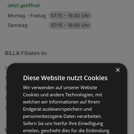
Jetzt geöffnet
Montag - Freitag
07:15
-
19:30 Uhr
Samstag
07:15
-
18:00 Uhr
BILLA Filialen in:
×
BILLA in Bad Schallerbach
Diese Website nutzt Cookies
BILLA in Elsbethen
Wir verwenden auf unserer Website
BILLA in Admont
Cookies und andere Technologien, mit
BILLA in Murau
welchen wir Informationen auf Ihrem
BILLA in Vomp
Endgerät auslesen/speichern und
personenbezogene Daten verarbeiten.
Sofern Sie uns hierfür Ihre Einwilligung
Weiterführende Links
erteilen, geschieht dies für die Einbindung