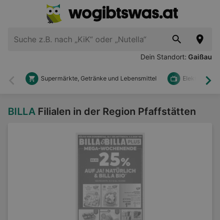
Dein Standort:
Gaißau
Supermärkte, Getränke und Lebensmittel
Elektronik u
Zurück
Wei
BILLA
Filialen in der Region Pfaffstätten