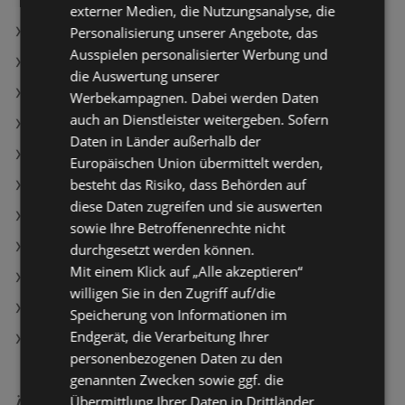
externer Medien, die Nutzungsanalyse, die
Personalisierung unserer Angebote, das
Clever Magertopfen
Ausspielen personalisierter Werbung und
Ja! Natürlich Feta g.U.
die Auswertung unserer
Dachsteinbrot
Werbekampagnen. Dabei werden Daten
auch an Dienstleister weitergeben. Sofern
BILLA Angebote
Daten in Länder außerhalb der
MPREIS Angebote
Europäischen Union übermittelt werden,
besteht das Risiko, dass Behörden auf
Travel FREE Angebote
diese Daten zugreifen und sie auswerten
Aktuelle PENNY Flugblätter
sowie Ihre Betroffenenrechte nicht
Aktuelle T&G Flugblätter
durchgesetzt werden können.
Mit einem Klick auf „Alle akzeptieren“
Aktuelle Lidl Flugblätter
willigen Sie in den Zugriff auf/die
Aktuelle NÖM Flugblätter
Speicherung von Informationen im
Endgerät, die Verarbeitung Ihrer
Aktuelle MPREIS Flugblätter
personenbezogenen Daten zu den
genannten Zwecken sowie ggf. die
Übermittlung Ihrer Daten in Drittländer
Ähnliche Händler