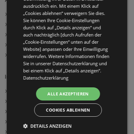
ausdrücklich ein. Mit einem Klick auf
„Cookies ablehnen“ verweigern Sie dies.
Lidl Angebote
Sie können Ihre Cookie-Einstellungen
Maximarkt Angebote
durch Klick auf „Details anzeigen“ und
auch nachträglich [durch Aufrufen der
ADEG Angebote
„Cookie-Einstellungen“ unten auf der
SPAR Angebote
Website] anpassen oder Ihre Einwilligung
HOFER Angebote
widerrufen. Weitere Informationen finden
Sie in unserer Datenschutzerklärung und
bei einem Klick auf „Details anzeigen“.
Interessantes auf wogibtswas.at
Datenschutzerklärung
dm Filialen in Höggen
ALLE AKZEPTIEREN
Ausziehbett Jan Weiß ca. 90-180x200cm
COOKIES ABLEHNEN
Lagerhaus in Paternion
Cambridge 752Bd Angebote
DETAILS ANZEIGEN
Color Kids Angebote