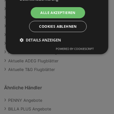
Ja! Natürlich Sauerrahm 15%
BILLA Angebote
ALLE AKZEPTIEREN
PENNY Angebote
Travel FREE Angebote
COOKIES ABLEHNEN
Aktuelle Maximarkt Flugblätter
DETAILS ANZEIGEN
Aktuelle Lidl Flugblätter
POWERED BY COOKIESCRIPT
Aktuelle BILLA PLUS Flugblätter
Aktuelle ADEG Flugblätter
Aktuelle T&G Flugblätter
Ähnliche Händler
PENNY Angebote
BILLA PLUS Angebote