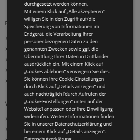
durchgesetzt werden können.
Mit einem Klick auf „Alle akzeptieren“
willigen Sie in den Zugriff auf/die
BILLA Filialen in:
Speicherung von Informationen im
Endgerät, die Verarbeitung Ihrer
BILLA in Jennersdorf
personenbezogenen Daten zu den
genannten Zwecken sowie ggf. die
BILLA in Gmünd in Kärnten
Übermittlung Ihrer Daten in Drittländer
BILLA in Bisamberg
ausdrücklich ein. Mit einem Klick auf
BILLA in Tullnerbach
„Cookies ablehnen“ verweigern Sie dies.
Sie können Ihre Cookie-Einstellungen
BILLA in Hartberg Umgebung
durch Klick auf „Details anzeigen“ und
auch nachträglich [durch Aufrufen der
„Cookie-Einstellungen“ unten auf der
Weiterführende Links
Website] anpassen oder Ihre Einwilligung
widerrufen. Weitere Informationen finden
BILLA Tierwohl Heumilch länger frisch 3,6%
Sie in unserer Datenschutzerklärung und
Clever Ungarische Salami
bei einem Klick auf „Details anzeigen“.
Datenschutzerklärung