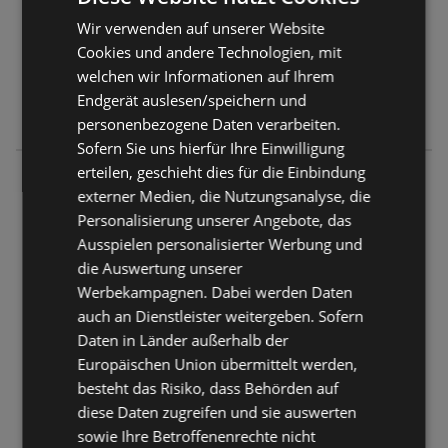
Wir verwenden auf unserer Website
Cookies und andere Technologien, mit
welchen wir Informationen auf Ihrem
Endgerät auslesen/speichern und
personenbezogene Daten verarbeiten.
Sofern Sie uns hierfür Ihre Einwilligung
erteilen, geschieht dies für die Einbindung
BILLA
externer Medien, die Nutzungsanalyse, die
Wienerstraße 9
Personalisierung unserer Angebote, das
3400 Klosterneuburg
Ausspielen personalisierter Werbung und
die Auswertung unserer
ANGEBOTE:
301
Werbekampagnen. Dabei werden Daten
FLUGBLÄTTER:
4
auch an Dienstleister weitergeben. Sofern
ENTFERNUNG:
510,62 km
Daten in Länder außerhalb der
Jetzt geöffnet
Europäischen Union übermittelt werden,
besteht das Risiko, dass Behörden auf
Montag - Freitag
07:40
-
20:00 Uhr
diese Daten zugreifen und sie auswerten
Samstag
07:40
-
18:00 Uhr
sowie Ihre Betroffenenrechte nicht