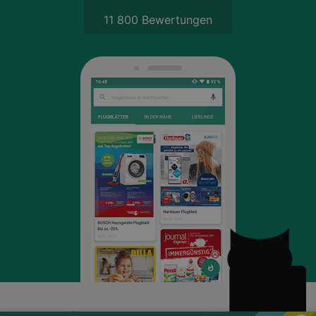
11 800 Bewertungen
Schli
NEWSLETTER ANMELDEN
wogibtswas.at
Impressum