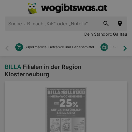
Dein Standort:
Gaißau
Supermärkte, Getränke und Lebensmittel
Elektronik u
Zurück
Wei
BILLA
Filialen in der Region
Klosterneuburg