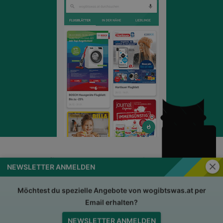
Schli
NEWSLETTER ANMELDEN
wogibtswas.at
Impressum
Nutzungsbedingungen
AGB
Möchtest du spezielle Angebote von wogibtswas.at per
Email erhalten?
Datenschutzerklärung
Für Händler
NEWSLETTER ANMELDEN
Jobs
Nach