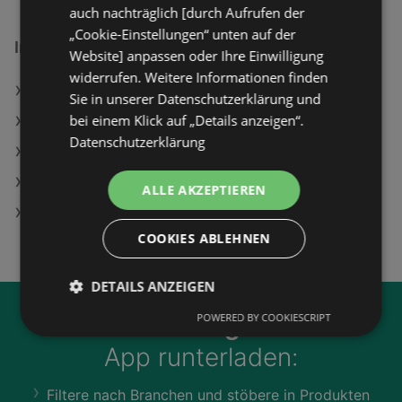
auch nachträglich [durch Aufrufen der
„Cookie-Einstellungen“ unten auf der
Interessantes auf wogibtswas.at
Website] anpassen oder Ihre Einwilligung
widerrufen. Weitere Informationen finden
Lagerhaus in Gföhl
Sie in unserer Datenschutzerklärung und
bei einem Klick auf „Details anzeigen“.
Flow Victory Angebote
Datenschutzerklärung
Emotionen Angebote
Bose QuietComfort Kopfhörer, Petal Pink
ALLE AKZEPTIEREN
Schärdinger Pizzakäse
COOKIES ABLEHNEN
DETAILS ANZEIGEN
POWERED BY COOKIESCRIPT
Jetzt unsere
wogibtswas.at
App runterladen:
Filtere nach Branchen und stöbere in Produkten