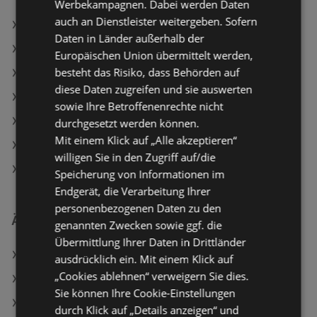
180
Werbekampagnen. Dabei werden Daten
auch an Dienstleister weitergeben. Sofern
essence Nagellack Gel 15 Orange U Cute
Daten in Länder außerhalb der
BIPA Angebote
Europäischen Union übermittelt werden,
besteht das Risiko, dass Behörden auf
Müller Angebote
diese Daten zugreifen und sie auswerten
Aktuelle Müller Flugblätter
sowie Ihre Betroffenenrechte nicht
Aktuelle BIPA Flugblätter
durchgesetzt werden können.
Mit einem Klick auf „Alle akzeptieren“
Aktuelle dm Flugblätter
willigen Sie in den Zugriff auf/die
Apotheke Filialen in Bregenz
Speicherung von Informationen im
Endgerät, die Verarbeitung Ihrer
personenbezogenen Daten zu den
Ähnliche Händler
genannten Zwecken sowie ggf. die
Übermittlung Ihrer Daten in Drittländer
dm Angebote
ausdrücklich ein. Mit einem Klick auf
„Cookies ablehnen“ verweigern Sie dies.
BIPA Angebote
Sie können Ihre Cookie-Einstellungen
Müller Angebote
durch Klick auf „Details anzeigen“ und