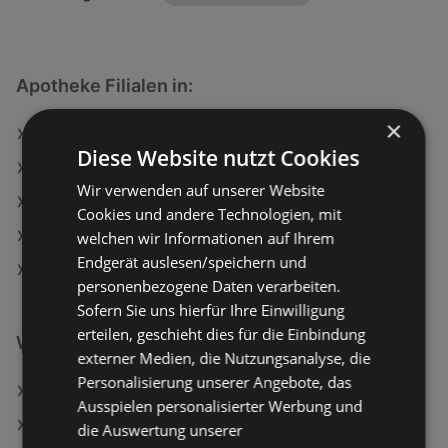
Apotheke Filialen in:
×
Apotheke in Oberwart
Diese Website nutzt Cookies
Apotheke in Pinkafeld
Wir verwenden auf unserer Website
Apotheke in Vöcklamarkt
Cookies und andere Technologien, mit
Apotheke in Eggersdorf bei Graz
welchen wir Informationen auf Ihrem
Endgerät auslesen/speichern und
Apotheke in Sankt Lorenzen im Mürztal
personenbezogene Daten verarbeiten.
Sofern Sie uns hierfür Ihre Einwilligung
erteilen, geschieht dies für die Einbindung
Weiterführende Links
externer Medien, die Nutzungsanalyse, die
Personalisierung unserer Angebote, das
Oral-B Aufsteckbürsten Pro Cross Action schwarz
Ausspielen personalisierter Werbung und
essence Concealer Hydrating Longwear Silky Blur
die Auswertung unserer