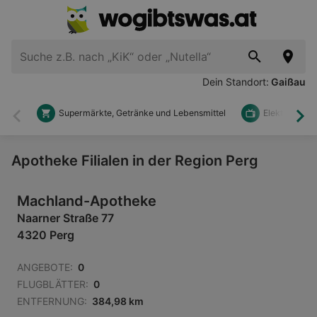
Dein Standort:
Gaißau
Supermärkte, Getränke und Lebensmittel
Elektronik u
Zurück
Wei
Apotheke Filialen in der Region Perg
Machland-Apotheke
Naarner Straße 77
4320 Perg
ANGEBOTE:
0
FLUGBLÄTTER:
0
ENTFERNUNG:
384,98 km