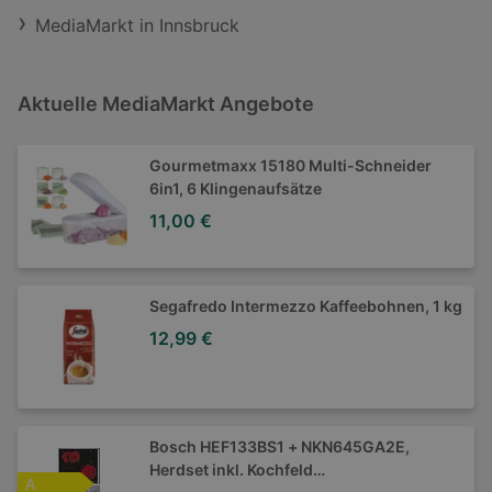
MediaMarkt in Innsbruck
Aktuelle MediaMarkt Angebote
Gourmetmaxx 15180 Multi-Schneider
6in1, 6 Klingenaufsätze
11,00 €
Segafredo Intermezzo Kaffeebohnen, 1 kg
12,99 €
Bosch HEF133BS1 + NKN645GA2E,
Herdset inkl. Kochfeld
ENERGIEEFFIZIENZ
A