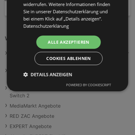
529,00 €
widerrufen. Weitere Informationen finden
Sie in unserer Datenschutzerklärung und
bei einem Klick auf „Details anzeigen“.
Datenschutzerklärung
Weiterführende Links
ALLE AKZEPTIEREN
Epson EH-TW840 leistungsstarker Full-HD Projektor
COOKIES ABLEHNEN
für Geschäfts- und Heimpräsentationen; Beamer
Monopoly: Star Wars Heroes vs. Villains - Nintendo
DETAILS ANZEIGEN
Switch 2 [Game key card]
POWERED BY COOKIESCRIPT
Nintendo Pro Controller Schwarz für Nintendo
Switch 2
MediaMarkt Angebote
RED ZAC Angebote
EXPERT Angebote