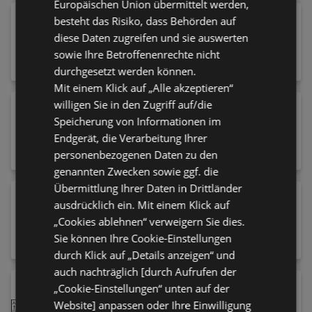
Europäischen Union übermittelt werden,
WESTERN DIGITAL 5TB WD Elements SE
besteht das Risiko, dass Behörden auf
externe Festplatte USB 3.0
diese Daten zugreifen und sie auswerten
149,00 €
sowie Ihre Betroffenenrechte nicht
durchgesetzt werden können.
Mit einem Klick auf „Alle akzeptieren“
willigen Sie in den Zugriff auf/die
Philips HR3041/00 Standmixer (Schwarz,
1200 Watt, 2 l)
Speicherung von Informationen im
Endgerät, die Verarbeitung Ihrer
79,00 €
personenbezogenen Daten zu den
genannten Zwecken sowie ggf. die
Übermittlung Ihrer Daten in Drittländer
HP 15-fc1951ng Notebook, 15,6 Zoll, Full-
ausdrücklich ein. Mit einem Klick auf
HD, AMD Ryzen™ 5 7520U Prozessor, 16
„Cookies ablehnen“ verweigern Sie dies.
GB, 512 GB, Windows 11 Home, Radeon™
639,00 €
Sie können Ihre Cookie-Einstellungen
610M
durch Klick auf „Details anzeigen“ und
auch nachträglich [durch Aufrufen der
Samsung Galaxy S25 FE, 128 GB,
„Cookie-Einstellungen“ unten auf der
Jetblack, Dual SIM
Website] anpassen oder Ihre Einwilligung
A
ENERGIEEFFIZIENZ
B
G