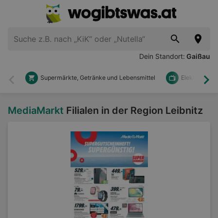
Dein Standort:
Gaißau
Supermärkte, Getränke und Lebensmittel
Elektronik u
Zurück
Wei
MediaMarkt
Filialen in der Region Leibnitz