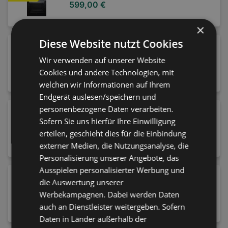
(Strahlungsheizung, A, 66 l)
599,00 €
×
Diese Website nutzt Cookies
Koenic KMWC 2625 DB Mikrowelle 4in1
Airfry (900 Watt, Freistehend, 26 l,
Wir verwenden auf unserer Website
Schwarz)
133,00 €
Cookies und andere Technologien, mit
welchen wir Informationen auf Ihrem
Endgerät auslesen/speichern und
personenbezogene Daten verarbeiten.
CANON Fotopapier + Farbband RP-108
10x15 cm, 108 Blatt
Sofern Sie uns hierfür Ihre Einwilligung
erteilen, geschieht dies für die Einbindung
30,00 €
externer Medien, die Nutzungsanalyse, die
Personalisierung unserer Angebote, das
Ausspielen personalisierter Werbung und
Philips EP5547/90 Series 5500 Latte Go
die Auswertung unserer
Kaffeevollautomat (Matt-Schwarz,
Werbekampagnen. Dabei werden Daten
Scheibenmahlwerk aus Keramik, 15 bar,
549,00 €
auch an Dienstleister weitergeben. Sofern
externer Milchbehälter)
Daten in Länder außerhalb der