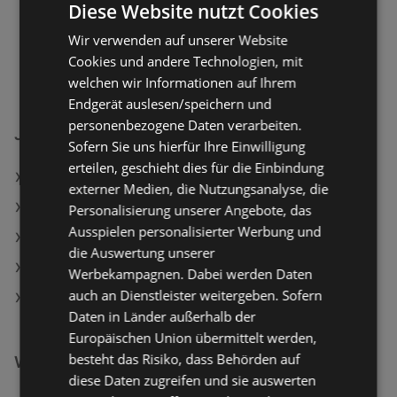
Diese Website nutzt Cookies
Montag - Freitag
09:00
-
18:00 Uhr
Wir verwenden auf unserer Website
Samstag
09:00
-
17:00 Uhr
Cookies und andere Technologien, mit
welchen wir Informationen auf Ihrem
Endgerät auslesen/speichern und
personenbezogene Daten verarbeiten.
JYSK Filialen in:
Sofern Sie uns hierfür Ihre Einwilligung
erteilen, geschieht dies für die Einbindung
JYSK in Feldkirchen in Kärnten
externer Medien, die Nutzungsanalyse, die
JYSK in Schwechat
Personalisierung unserer Angebote, das
Ausspielen personalisierter Werbung und
JYSK in Waidhofen an der Thaya
die Auswertung unserer
JYSK in Asten
Werbekampagnen. Dabei werden Daten
auch an Dienstleister weitergeben. Sofern
JYSK in Pinsdorf
Daten in Länder außerhalb der
Europäischen Union übermittelt werden,
besteht das Risiko, dass Behörden auf
Weiterführende Links
diese Daten zugreifen und sie auswerten