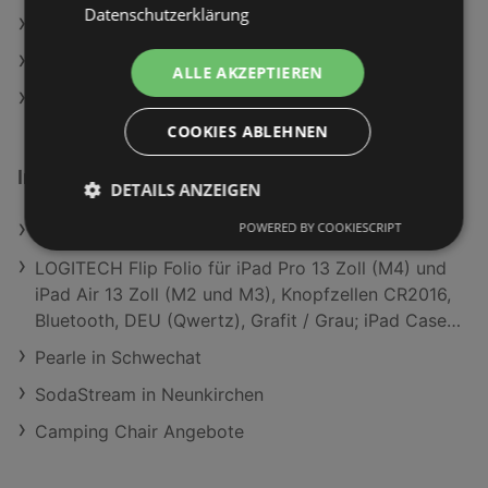
Datenschutzerklärung
OBI Angebote
Hagebau Lieb Markt Angebote
ALLE AKZEPTIEREN
bellaflora Angebote
COOKIES ABLEHNEN
Interessantes auf wogibtswas.at
DETAILS ANZEIGEN
POWERED BY COOKIESCRIPT
Dekohirsch Skihaserl Angebote
LOGITECH Flip Folio für iPad Pro 13 Zoll (M4) und
iPad Air 13 Zoll (M2 und M3), Knopfzellen CR2016,
Bluetooth, DEU (Qwertz), Grafit / Grau; iPad Case
mit Tastatur
Pearle in Schwechat
SodaStream in Neunkirchen
Camping Chair Angebote