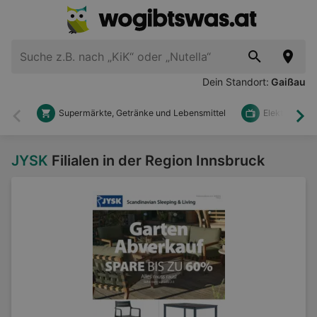
Dein Standort:
Gaißau
Supermärkte, Getränke und Lebensmittel
Elektronik u
Zurück
Wei
JYSK
Filialen in der Region Innsbruck