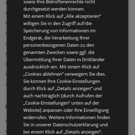
sowie Ihre Betroffenenrechte nicht
JYSK Angebote
durchgesetzt werden können.
Hagebau Lieb Markt Angebote
Mit einem Klick auf „Alle akzeptieren“
willigen Sie in den Zugriff auf/die
bellaflora Angebote
Speicherung von Informationen im
Aktuelle OBI Flugblätter
Endgerät, die Verarbeitung Ihrer
Aktuelle Dehner Garten-Center Flugblätter
personenbezogenen Daten zu den
genannten Zwecken sowie ggf. die
Aktuelle HELLWEG Flugblätter
Übermittlung Ihrer Daten in Drittländer
Aktuelle hagebaumarkt Flugblätter
ausdrücklich ein. Mit einem Klick auf
„Cookies ablehnen“ verweigern Sie dies.
Aktuelle Hagebau Lieb Markt Flugblätter
Sie können Ihre Cookie-Einstellungen
JYSK Filialen in Bregenz
durch Klick auf „Details anzeigen“ und
auch nachträglich [durch Aufrufen der
„Cookie-Einstellungen“ unten auf der
Ähnliche Händler
Website] anpassen oder Ihre Einwilligung
widerrufen. Weitere Informationen finden
Lagerhaus Angebote
Sie in unserer Datenschutzerklärung und
bei einem Klick auf „Details anzeigen“.
HELLWEG Angebote