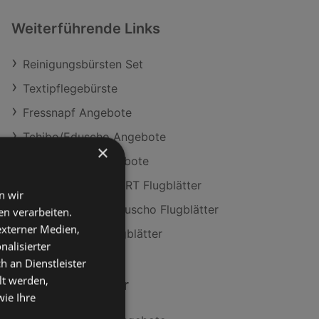
Weiterführende Links
Reinigungsbürsten Set
Textipflegebürste
Fressnapf Angebote
Tchibo/Eduscho Angebote
×
INTERSPORT Angebote
Aktuelle INTERSPORT Flugblätter
n wir
Aktuelle Tchibo/Eduscho Flugblätter
n verarbeiten.
 externer Medien,
Aktuelle LEGO Flugblätter
nalisierter
an Dienstleister
lt werden,
Ähnliche Händler
wie Ihre