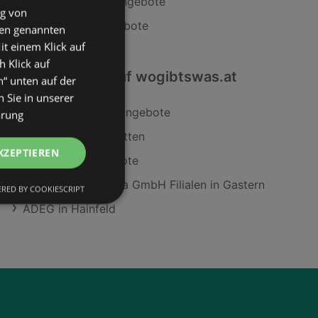
Tchibo/Eduscho Angebote
ng von
INTERSPORT Angebote
den genannten
it einem Klick auf
h Klick auf
Interessantes auf wogibtswas.at
n“ unten auf der
 Sie in unserer
Brax Damencape Angebote
ärung
Hartlauer in Amstetten
KZEPTIEREN
Cc Striplac Angebote
Toyota Frey Austria GmbH Filialen in Gastern
RED BY COOKIESCRIPT
ADEG in Hainfeld