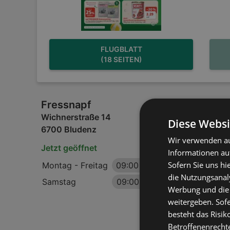
FLUGBLATT
(18 SEITEN)
Fressnapf
Wichnerstraße 14
Diese Websi
6700 Bludenz
Wir verwenden au
Jetzt geöffnet
Informationen au
Sofern Sie uns hi
Montag - Freitag
09:00
-
18:00 Uhr
die Nutzungsanaly
Samstag
09:00
-
17:00 Uhr
Werbung und die
weitergeben. Sof
besteht das Risik
Betroffenenrecht