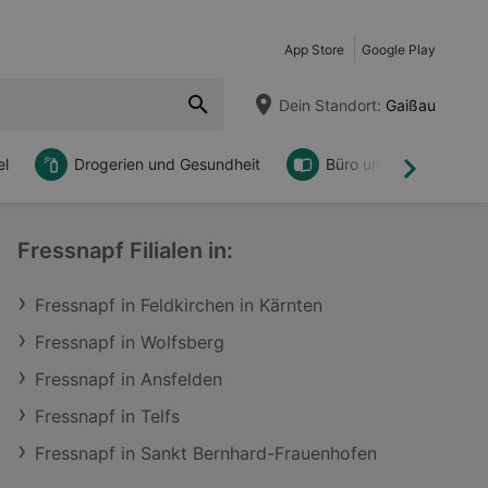
App Store
Google Play
Dein Standort:
Gaißau
l
Drogerien und Gesundheit
Büro und DIY
Weiter
Fressnapf Filialen in:
Fressnapf in Feldkirchen in Kärnten
Fressnapf in Wolfsberg
Fressnapf in Ansfelden
Fressnapf in Telfs
Fressnapf in Sankt Bernhard-Frauenhofen