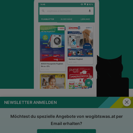
Schli
NEWSLETTER ANMELDEN
wogibtswas.at
Impressum
Nutzungsbedingungen
AGB
Möchtest du spezielle Angebote von wogibtswas.at per
Email erhalten?
Datenschutzerklärung
Für Händler