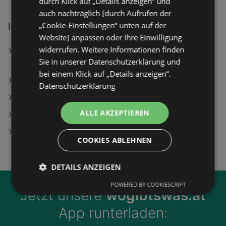
durch Klick auf „Details anzeigen“ und
auch nachträglich [durch Aufrufen der
„Cookie-Einstellungen“ unten auf der
Interessantes auf wogibtswas.at
Website] anpassen oder Ihre Einwilligung
widerrufen. Weitere Informationen finden
lego Batman: Das Vermächtnis des dunklen Ritters -
Sie in unserer Datenschutzerklärung und
PlayStation 5 [Blu-ray]
bei einem Klick auf „Details anzeigen“.
Apotheke in Althofen
Datenschutzerklärung
Neuroth GmbH Filialen in Mattighofen
ALLE AKZEPTIEREN
DISKONT Tankstellen in Wallern an der Trattnach
Rama Filialen in Wundschuh
COOKIES ABLEHNEN
DETAILS ANZEIGEN
POWERED BY COOKIESCRIPT
Jetzt unsere
wogibtswas.at
App runterladen: