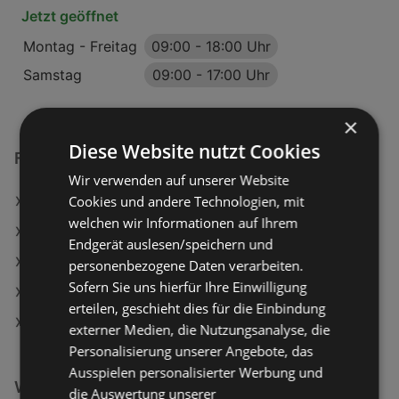
Jetzt geöffnet
Montag - Freitag
09:00
-
18:00 Uhr
Samstag
09:00
-
17:00 Uhr
×
Diese Website nutzt Cookies
Fressnapf Filialen in:
Wir verwenden auf unserer Website
Cookies und andere Technologien, mit
Fressnapf in Groß-Enzersdorf
welchen wir Informationen auf Ihrem
Fressnapf in Klosterneuburg
Endgerät auslesen/speichern und
Fressnapf in Freistadt
personenbezogene Daten verarbeiten.
Sofern Sie uns hierfür Ihre Einwilligung
Fressnapf in Timelkam
erteilen, geschieht dies für die Einbindung
Fressnapf in Sankt Bernhard-Frauenhofen
externer Medien, die Nutzungsanalyse, die
Personalisierung unserer Angebote, das
Ausspielen personalisierter Werbung und
Weiterführende Links
die Auswertung unserer