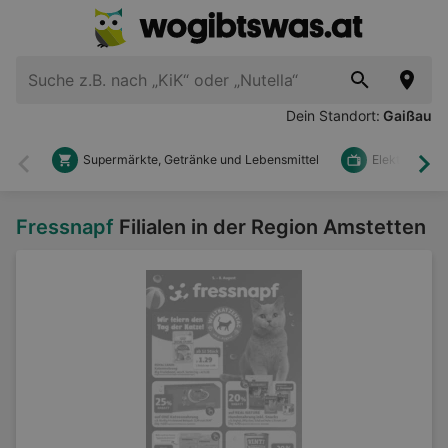
Dein Standort:
Gaißau
Supermärkte, Getränke und Lebensmittel
Elektronik u
Zurück
Wei
Fressnapf
Filialen in der Region Amstetten