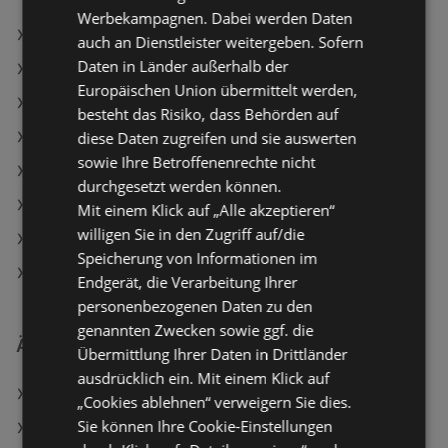
Werbekampagnen. Dabei werden Daten
Reinigungsbürsten Set
auch an Dienstleister weitergeben. Sofern
Daten in Länder außerhalb der
Textipflegebürste
Europäischen Union übermittelt werden,
Fressnapf Angebote
besteht das Risiko, dass Behörden auf
diese Daten zugreifen und sie auswerten
Tchibo/Eduscho Angebote
sowie Ihre Betroffenenrechte nicht
INTERSPORT Angebote
durchgesetzt werden können.
Aktuelle Tchibo/Eduscho Flugblätter
Mit einem Klick auf „Alle akzeptieren“
willigen Sie in den Zugriff auf/die
Aktuelle LEGO Flugblätter
Speicherung von Informationen im
Aktuelle INTERSPORT Flugblätter
Endgerät, die Verarbeitung Ihrer
personenbezogenen Daten zu den
genannten Zwecken sowie ggf. die
Ähnliche Händler
Übermittlung Ihrer Daten in Drittländer
ausdrücklich ein. Mit einem Klick auf
Tchibo/Eduscho Angebote
„Cookies ablehnen“ verweigern Sie dies.
Sie können Ihre Cookie-Einstellungen
INTERSPORT Angebote