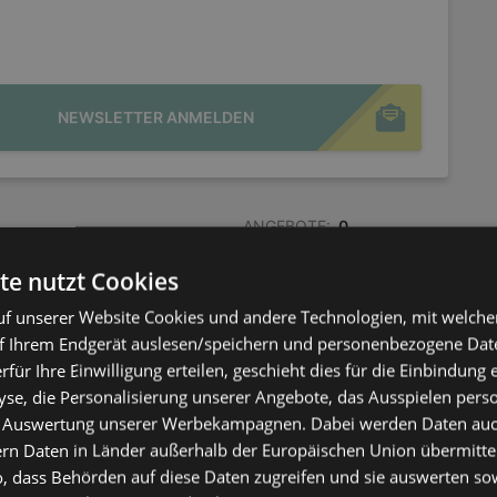
NEWSLETTER ANMELDEN
ANGEBOTE:
0
FLUGBLÄTTER:
1
te nutzt Cookies
ENTFERNUNG:
335,77 km
f unserer Website Cookies und andere Technologien, mit welche
f Ihrem Endgerät auslesen/speichern und personenbezogene Date
erfür Ihre Einwilligung erteilen, geschieht dies für die Einbindung
se, die Personalisierung unserer Angebote, das Ausspielen perso
 Auswertung unserer Werbekampagnen. Dabei werden Daten auch 
ern Daten in Länder außerhalb der Europäischen Union übermitte
ANGEBOTE:
0
o, dass Behörden auf diese Daten zugreifen und sie auswerten so
FLUGBLÄTTER:
1