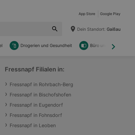
App Store
Google Play
Dein Standort:
Gaißau
l
Drogerien und Gesundheit
Büro und DIY
Weiter
Fressnapf Filialen in:
Fressnapf in Rohrbach-Berg
Fressnapf in Bischofshofen
Fressnapf in Eugendorf
Fressnapf in Fohnsdorf
Fressnapf in Leoben