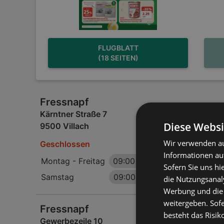
FLUGBLATT
(18 SEITEN)
Fressnapf
Kärntner Straße 7
Diese Websi
9500 Villach
Wir verwenden au
Geschlossen
Informationen au
Montag - Freitag
09:00
-
18:00 Uhr
Sofern Sie uns hi
Samstag
09:00
-
17:00 Uhr
die Nutzungsanaly
Werbung und die
weitergeben. Sof
Fressnapf
besteht das Risik
Gewerbezeile 10