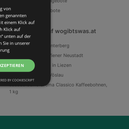
Tchibo/Eduscho Angebote
ng von
INTERSPORT Angebote
den genannten
it einem Klick auf
h Klick auf
Interessantes auf wogibtswas.at
n“ unten auf der
 Sie in unserer
Pepco Filialen in Hinterberg
ärung
FITINN Filialen in Wiener Neustadt
A1 Telekom Austria in Liezen
KZEPTIEREN
dm Filialen in Bad Vöslau
RED BY COOKIESCRIPT
Jacobs Caffe Crema Classico Kaffeebohnen,
1 kg