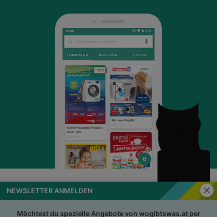
Schli
NEWSLETTER ANMELDEN
wogibtswas.at
Impressum
Nutzungsbedingungen
AGB
Möchtest du spezielle Angebote von wogibtswas.at per