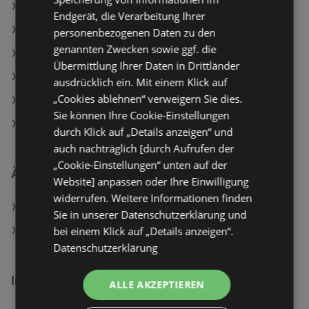
INTERSPORT Angebote
Endgerät, die Verarbeitung Ihrer
Tchibo/Eduscho Angebote
personenbezogenen Daten zu den
genannten Zwecken sowie ggf. die
Fressnapf Angebote
Übermittlung Ihrer Daten in Drittländer
Aktuelle Tchibo/Eduscho Flugblätter
ausdrücklich ein. Mit einem Klick auf
„Cookies ablehnen“ verweigern Sie dies.
Aktuelle LEGO Flugblätter
Sie können Ihre Cookie-Einstellungen
Aktuelle Fressnapf Flugblätter
durch Klick auf „Details anzeigen“ und
auch nachträglich [durch Aufrufen der
„Cookie-Einstellungen“ unten auf der
Ähnliche Händler
Website] anpassen oder Ihre Einwilligung
widerrufen. Weitere Informationen finden
Tchibo/Eduscho Angebote
Sie in unserer Datenschutzerklärung und
bei einem Klick auf „Details anzeigen“.
Fressnapf Angebote
Datenschutzerklärung
Interessantes auf wogibtswas.at
ALLE AKZEPTIEREN