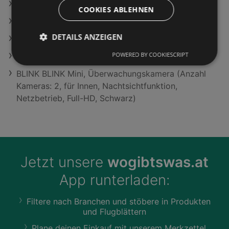
Citronat Angebote
COOKIES ABLEHNEN
Ergänzung Klasse Angebote
DETAILS ANZEIGEN
simpli.at Filialen in Großraming
POWERED BY COOKIESCRIPT
Clarins Selbstbräuner Angebote
BLINK BLINK Mini, Überwachungskamera (Anzahl
Kameras: 2, für Innen, Nachtsichtfunktion,
Netzbetrieb, Full-HD, Schwarz)
Jetzt unsere
wogibtswas.at
App runterladen:
Filtere nach Branchen und stöbere in Produkten
und Flugblättern
Plane deinen Einkauf mit unserem Merkzettel