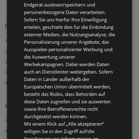
Endgerät auslesen/speichern und
personenbezogene Daten verarbeiten.
Sofern Sie uns hierfür Ihre Einwilligung
INTERSPORT Filialen in:
erteilen, geschieht dies für die Einbindung
externer Medien, die Nutzungsanalyse, die
INTERSPORT in Bad Kleinkirchheim
Personalisierung unserer Angebote, das
Ausspielen personalisierter Werbung und
INTERSPORT in Flattach
die Auswertung unserer
INTERSPORT in Villach
Werbekampagnen. Dabei werden Daten
auch an Dienstleister weitergeben. Sofern
INTERSPORT in Asten
Daten in Länder außerhalb der
INTERSPORT in Mauthausen
Europäischen Union übermittelt werden,
besteht das Risiko, dass Behörden auf
diese Daten zugreifen und sie auswerten
Weiterführende Links
sowie Ihre Betroffenenrechte nicht
durchgesetzt werden können.
Reinigungsbürsten Set
Mit einem Klick auf „Alle akzeptieren“
willigen Sie in den Zugriff auf/die
Textipflegebürste
Speicherung von Informationen im