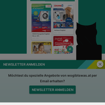
Schli
NEWSLETTER ANMELDEN
wogibtswas.at
Impressum
Nutzungsbedingungen
AGB
Möchtest du spezielle Angebote von wogibtswas.at per
Email erhalten?
Datenschutzerklärung
Für Händler
NEWSLETTER ANMELDEN
Jobs
Nach