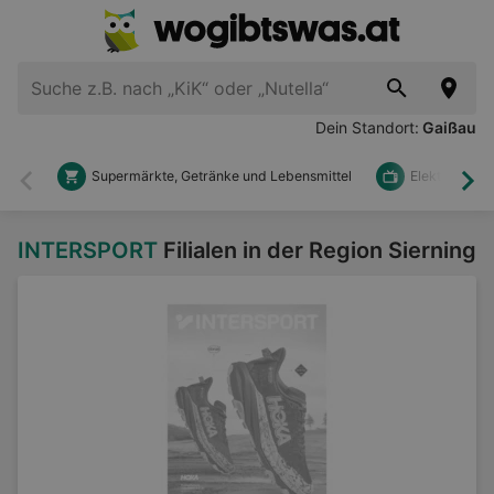
Dein Standort:
Gaißau
Supermärkte, Getränke und Lebensmittel
Elektronik u
Zurück
Wei
INTERSPORT
Filialen in der Region Sierning