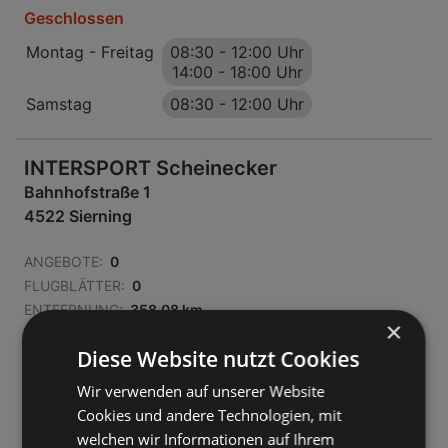
Geschlossen
Montag - Freitag
08:30
-
12:00 Uhr
14:00
-
18:00 Uhr
Samstag
08:30
-
12:00 Uhr
INTERSPORT Scheinecker
Bahnhofstraße 1
4522 Sierning
ANGEBOTE:
0
FLUGBLÄTTER:
0
ENTFERNUNG:
358,08 km
×
Geschlossen
Diese Website nutzt Cookies
Montag - Freitag
08:30
-
12:00 Uhr
Wir verwenden auf unserer Website
14:00
-
18:00 Uhr
Cookies und andere Technologien, mit
Samstag
08:30
-
12:00 Uhr
welchen wir Informationen auf Ihrem