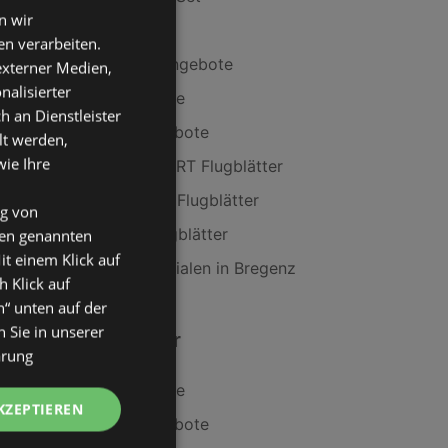
n wir
Textipflegebürste
n verarbeiten.
Tchibo/Eduscho Angebote
 externer Medien,
nalisierter
Fressnapf Angebote
an Dienstleister
INTERSPORT Angebote
lt werden,
wie Ihre
Aktuelle INTERSPORT Flugblätter
Aktuelle Fressnapf Flugblätter
ng von
Aktuelle LEGO Flugblätter
den genannten
it einem Klick auf
Tchibo/Eduscho Filialen in Bregenz
h Klick auf
n“ unten auf der
 Sie in unserer
Ähnliche Händler
ärung
Fressnapf Angebote
KZEPTIEREN
INTERSPORT Angebote