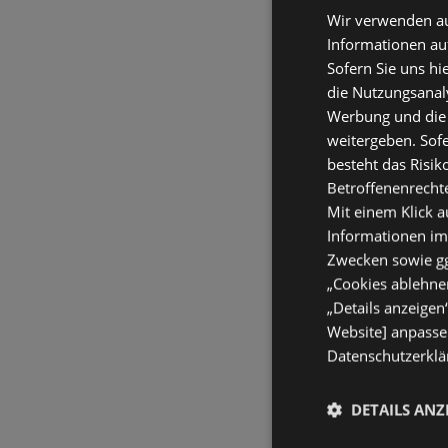
Wir verwenden au
Informationen au
Sofern Sie uns hi
die Nutzungsanaly
Werbung und die
weitergeben. Sof
besteht das Risik
Betroffenenrecht
Mit einem Klick a
Informationen im
Zwecken sowie ggf
„Cookies ablehnen
„Details anzeigen
Website] anpassen
Datenschutzerklär
DETAILS ANZ