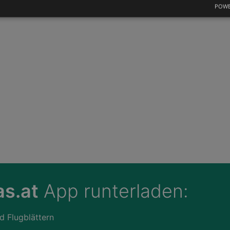
POWE
s.at
App runterladen:
d Flugblättern