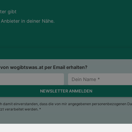
ter gibt
 Anbieter in deiner Nähe.
von wogibtswas.at per Email erhalten?
NEWSLETTER ANMELDEN
ch damit einverstanden, dass die von mir angegebenen personenbezogenen Da
t verarbeitet werden. *
sum
Nutzungsbedingungen
AGB
Datenschutzerkläru