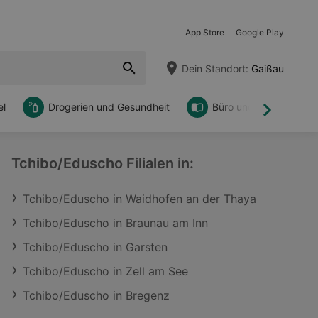
App Store
Google Play
Dein Standort:
Gaißau
l
Drogerien und Gesundheit
Büro und DIY
Weiter
Tchibo/Eduscho Filialen in:
Tchibo/Eduscho in Waidhofen an der Thaya
Tchibo/Eduscho in Braunau am Inn
Tchibo/Eduscho in Garsten
Tchibo/Eduscho in Zell am See
Tchibo/Eduscho in Bregenz