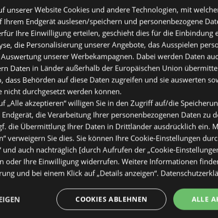
f unserer Website Cookies und andere Technologien, mit welche
f Ihrem Endgerät auslesen/speichern und personenbezogene Date
erfür Ihre Einwilligung erteilen, geschieht dies für die Einbindung
se, die Personalisierung unserer Angebote, das Ausspielen perso
 Auswertung unserer Werbekampagnen. Dabei werden Daten auch 
ern Daten in Länder außerhalb der Europäischen Union übermitte
o, dass Behörden auf diese Daten zugreifen und sie auswerten so
e nicht durchgesetzt werden können.
uf „Alle akzeptieren“ willigen Sie in den Zugriff auf/die Speicheru
 Endgerät, die Verarbeitung Ihrer personenbezogenen Daten zu 
. die Übermittlung Ihrer Daten in Drittländer ausdrücklich ein. M
“ verweigern Sie dies. Sie können Ihre Cookie-Einstellungen durc
“ und auch nachträglich [durch Aufrufen der „Cookie-Einstellunge
 oder Ihre Einwilligung widerrufen. Weitere Informationen finden
ung und bei einem Klick auf „Details anzeigen“.
Datenschutzerkl
EIGEN
COOKIES ABLEHNEN
ALLE A