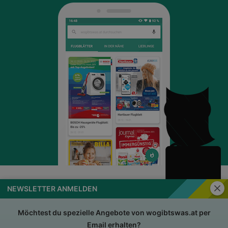
Schli
NEWSLETTER ANMELDEN
wogibtswas.at
Impressum
Nutzungsbedingungen
AGB
Möchtest du spezielle Angebote von wogibtswas.at per
Email erhalten?
Datenschutzerklärung
Für Händler