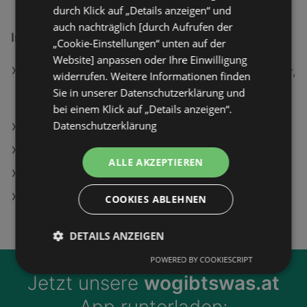
durch Klick auf „Details anzeigen“ und
auch nachträglich [durch Aufrufen der
Interessantes auf wogibtswas.at
„Cookie-Einstellungen“ unten auf der
Website] anpassen oder Ihre Einwilligung
Samsung Odyssey G5 G53F 27 Zoll Gaming Monitor,
widerrufen. Weitere Informationen finden
QHD, 1 ms Reaktionszeit, 300 cd/m², 200 Hz,
Sie in unserer Datenschutzerklärung und
Schwarz
bei einem Klick auf „Details anzeigen“.
Datenschutzerklärung
Gorenje Rk60359Och Angebote
Samsung Q990F (2025) 11.1.4 Kanal Soundbar
ALLE AKZEPTIEREN
Lucky Car Filialen in Rum
Figur-Anhänger Angebote
COOKIES ABLEHNEN
DETAILS ANZEIGEN
POWERED BY COOKIESCRIPT
Jetzt unsere
wogibtswas.at