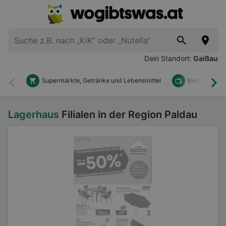
Dein Standort:
Gaißau
Supermärkte, Getränke und Lebensmittel
Elektronik u
Zurück
Wei
Lagerhaus
Filialen in der Region Paldau