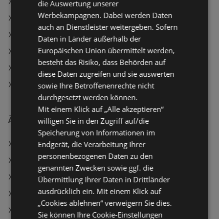
HELLWEG Angebote
die Auswertung unserer
Werbekampagnen. Dabei werden Daten
Aktuelle hagebaumarkt Flugblätter
auch an Dienstleister weitergeben. Sofern
Aktuelle OBI Flugblätter
Daten in Länder außerhalb der
Europäischen Union übermittelt werden,
Aktuelle BAUHAUS Flugblätter
besteht das Risiko, dass Behörden auf
Aktuelle JYSK Flugblätter
diese Daten zugreifen und sie auswerten
Aktuelle bellaflora Flugblätter
sowie Ihre Betroffenenrechte nicht
durchgesetzt werden können.
Mit einem Klick auf „Alle akzeptieren“
Ähnliche Händler
willigen Sie in den Zugriff auf/die
Speicherung von Informationen im
Endgerät, die Verarbeitung Ihrer
BAUHAUS Angebote
personenbezogenen Daten zu den
Matratzen Concord Angebote
genannten Zwecken sowie ggf. die
Hornbach Angebote
Übermittlung Ihrer Daten in Drittländer
ausdrücklich ein. Mit einem Klick auf
hagebaumarkt Angebote
„Cookies ablehnen“ verweigern Sie dies.
Hagebau Lieb Markt Angebote
Sie können Ihre Cookie-Einstellungen