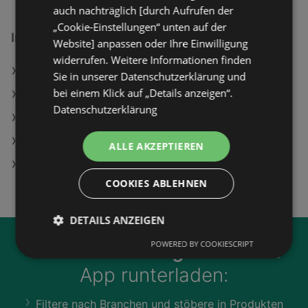
auch nachträglich [durch Aufrufen der
„Cookie-Einstellungen“ unten auf der
Interessantes auf wogibtswas.at
Website] anpassen oder Ihre Einwilligung
widerrufen. Weitere Informationen finden
Taschen Shadow Angebote
Sie in unserer Datenschutzerklärung und
bei einem Klick auf „Details anzeigen“.
LIBRO Filialen in Feldham
Datenschutzerklärung
Subaru Filialen in Türnitz
Fiat Filialen in Schildbach
ALLE AKZEPTIEREN
BILLA Filialen in Mallau
COOKIES ABLEHNEN
DETAILS ANZEIGEN
POWERED BY COOKIESCRIPT
Jetzt unsere
wogibtswas.at
App runterladen:
Filtere nach Branchen und stöbere in Produkten