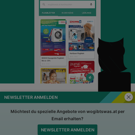
Schli
NEWSLETTER ANMELDEN
wogibtswas.at
Impressum
Nutzungsbedingungen
AGB
Möchtest du spezielle Angebote von wogibtswas.at per
Email erhalten?
Datenschutzerklärung
Für Händler
NEWSLETTER ANMELDEN
Jobs
Nach