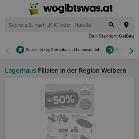
Dein Standort:
Gaißau
Supermärkte, Getränke und Lebensmittel
Elektronik u
Zurück
Wei
Lagerhaus
Filialen in der Region Weibern