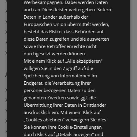
OBI Angebote
Werbekampagnen. Dabei werden Daten
auch an Dienstleister weitergeben. Sofern
Aktuelle Dehner Garten-Center Flugblätter
Daten in Länder außerhalb der
Aktuelle OBI Flugblätter
Europäischen Union übermittelt werden,
besteht das Risiko, dass Behörden auf
Aktuelle bellaflora Flugblätter
diese Daten zugreifen und sie auswerten
Aktuelle hagebaumarkt Flugblätter
sowie Ihre Betroffenenrechte nicht
Aktuelle Matratzen Concord Flugblätter
durchgesetzt werden können.
Mit einem Klick auf „Alle akzeptieren“
willigen Sie in den Zugriff auf/die
Ähnliche Händler
Speicherung von Informationen im
Endgerät, die Verarbeitung Ihrer
personenbezogenen Daten zu den
JYSK Angebote
genannten Zwecken sowie ggf. die
Matratzen Concord Angebote
Übermittlung Ihrer Daten in Drittländer
Hornbach Angebote
ausdrücklich ein. Mit einem Klick auf
„Cookies ablehnen“ verweigern Sie dies.
OBI Angebote
Sie können Ihre Cookie-Einstellungen
Hagebau Lieb Markt Angebote
durch Klick auf „Details anzeigen“ und