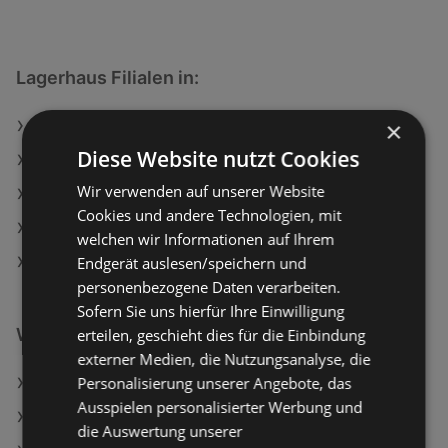
Lagerhaus Filialen in:
×
Lagerhaus in Draßmarkt
Diese Website nutzt Cookies
Lagerhaus in Lurnfeld
Wir verwenden auf unserer Website
Lagerhaus in Wernberg
Cookies und andere Technologien, mit
Lagerhaus in Amstetten
welchen wir Informationen auf Ihrem
Endgerät auslesen/speichern und
Lagerhaus in Sitzenberg-Reidling
personenbezogene Daten verarbeiten.
Sofern Sie uns hierfür Ihre Einwilligung
Weiterführende Links
erteilen, geschieht dies für die Einbindung
externer Medien, die Nutzungsanalyse, die
Personalisierung unserer Angebote, das
Lagerhaus Angebote
Ausspielen personalisierter Werbung und
hagebaumarkt Angebote
die Auswertung unserer