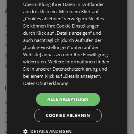
Übermittlung Ihrer Daten in Drittländer
Ähnliche Händler
ausdrücklich ein. Mit einem Klick auf
„Cookies ablehnen“ verweigern Sie dies.
Sie können Ihre Cookie-Einstellungen
BAUHAUS Angebote
durch Klick auf „Details anzeigen“ und
JYSK Angebote
auch nachträglich [durch Aufrufen der
HELLWEG Angebote
„Cookie-Einstellungen“ unten auf der
Website] anpassen oder Ihre Einwilligung
hagebaumarkt Angebote
widerrufen. Weitere Informationen finden
bellaflora Angebote
Sie in unserer Datenschutzerklärung und
bei einem Klick auf „Details anzeigen“.
Datenschutzerklärung
Interessantes auf wogibtswas.at
ALLE AKZEPTIEREN
Laminat 7+1 mm Eiche mit Trittschalldämmung
Xiaomi Redmi Note 15, LTE, 128 GB, Black, Dual SIM
COOKIES ABLEHNEN
Nah&Frisch in Niederwaldkirchen
DETAILS ANZEIGEN
Wand-Aussenleuchte Garda Angebote