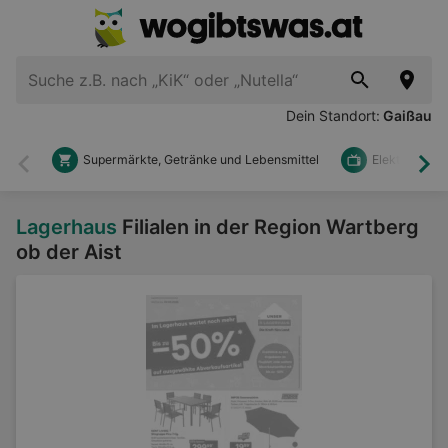
Dein Standort:
Gaißau
Supermärkte, Getränke und Lebensmittel
Elektronik u
Zurück
Wei
Lagerhaus
Filialen in der Region Wartberg
ob der Aist