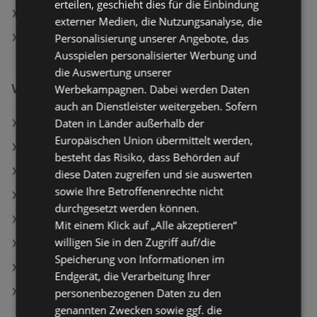
erteilen, geschieht dies für die Einbindung
Lagerhaus in Oberndorf bei Schwanenstadt
externer Medien, die Nutzungsanalyse, die
Personalisierung unserer Angebote, das
Lagerhaus in Feldkirchen bei Graz
Ausspielen personalisierter Werbung und
die Auswertung unserer
Weiterführende Links
Werbekampagnen. Dabei werden Daten
auch an Dienstleister weitergeben. Sofern
Daten in Länder außerhalb der
Lagerhaus Angebote
Europäischen Union übermittelt werden,
HELLWEG Angebote
besteht das Risiko, dass Behörden auf
Dehner Garten-Center Angebote
diese Daten zugreifen und sie auswerten
sowie Ihre Betroffenenrechte nicht
Aktuelle OBI Flugblätter
durchgesetzt werden können.
Aktuelle Dehner Garten-Center Flugblätter
Mit einem Klick auf „Alle akzeptieren“
willigen Sie in den Zugriff auf/die
Aktuelle Hagebau Lieb Markt Flugblätter
Speicherung von Informationen im
Aktuelle hagebaumarkt Flugblätter
Endgerät, die Verarbeitung Ihrer
Aktuelle bellaflora Flugblätter
personenbezogenen Daten zu den
genannten Zwecken sowie ggf. die