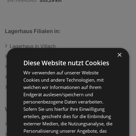
ENTFERNUNG:
355,29 km
Lagerhaus Filialen in:
Lagerhaus in Villach
×
Lagerhaus in Drasenhofen
Diese Website nutzt Cookies
Lagerhaus in Tulln an der Donau
Wir verwenden auf unserer Website
Lagerhaus in Frohnleiten
Cookies und andere Technologien, mit
welchen wir Informationen auf Ihrem
Lagerhaus in Hartberg
Endgerät auslesen/speichern und
personenbezogene Daten verarbeiten.
Sofern Sie uns hierfür Ihre Einwilligung
Weiterführende Links
erteilen, geschieht dies für die Einbindung
externer Medien, die Nutzungsanalyse, die
Lagerhaus Angebote
Personalisierung unserer Angebote, das
Dehner Garten-Center Angebote