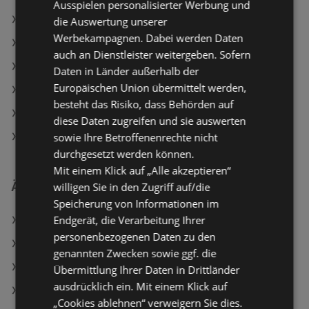
Ausspielen personalisierter Werbung und
Hagebau Lieb Markt Angebote
die Auswertung unserer
Werbekampagnen. Dabei werden Daten
Aktuelle Hornbach Flugblätter
auch an Dienstleister weitergeben. Sofern
Aktuelle bellaflora Flugblätter
Daten in Länder außerhalb der
Europäischen Union übermittelt werden,
Aktuelle Matratzen Concord Flugblätter
besteht das Risiko, dass Behörden auf
Aktuelle Dehner Garten-Center Flugblätter
diese Daten zugreifen und sie auswerten
sowie Ihre Betroffenenrechte nicht
Aktuelle BAUHAUS Flugblätter
durchgesetzt werden können.
Mit einem Klick auf „Alle akzeptieren“
Ähnliche Händler
willigen Sie in den Zugriff auf/die
Speicherung von Informationen im
Endgerät, die Verarbeitung Ihrer
Matratzen Concord Angebote
personenbezogenen Daten zu den
HELLWEG Angebote
genannten Zwecken sowie ggf. die
Hornbach Angebote
Übermittlung Ihrer Daten in Drittländer
ausdrücklich ein. Mit einem Klick auf
Dehner Garten-Center Angebote
„Cookies ablehnen“ verweigern Sie dies.