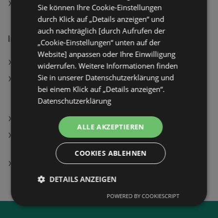
bellaflora Angebote
Sie können Ihre Cookie-Einstellungen
durch Klick auf „Details anzeigen“ und
auch nachträglich [durch Aufrufen der
Interessantes auf wogibtswas.at
„Cookie-Einstellungen“ unten auf der
Website] anpassen oder Ihre Einwilligung
Fernseher 32.62 Angebote
widerrufen. Weitere Informationen finden
Sie in unserer Datenschutzerklärung und
LOGITECH MK295 Silent Kabelloses &
bei einem Klick auf „Details anzeigen“.
geräuscharmes Tastatur-Maus-Set, DEU (Qwertz),
Datenschutzerklärung
Grafit; Kabelloses Tastatur-Maus Set
TEDi in Oberwart
ALLE AKZEPTIEREN
Samsung Galaxy A56 5G 256 GB, Awesome Pink,
Dual SIM
COOKIES ABLEHNEN
Buntlack 400 Angebote
DETAILS ANZEIGEN
POWERED BY COOKIESCRIPT