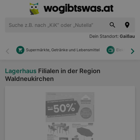
Dein Standort:
Gaißau
Supermärkte, Getränke und Lebensmittel
Elektronik u
Zurück
Wei
Lagerhaus
Filialen in der Region
Waldneukirchen