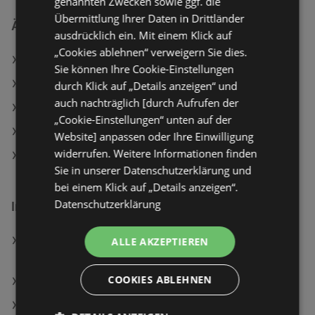
genannten Zwecken sowie ggf. die
Übermittlung Ihrer Daten in Drittländer
Ähnliche Händler
ausdrücklich ein. Mit einem Klick auf
„Cookies ablehnen“ verweigern Sie dies.
Matratzen Concord Angebote
Sie können Ihre Cookie-Einstellungen
Hornbach Angebote
durch Klick auf „Details anzeigen“ und
auch nachträglich [durch Aufrufen der
hagebaumarkt Angebote
„Cookie-Einstellungen“ unten auf der
Hagebau Lieb Markt Angebote
Website] anpassen oder Ihre Einwilligung
widerrufen. Weitere Informationen finden
bellaflora Angebote
Sie in unserer Datenschutzerklärung und
bei einem Klick auf „Details anzeigen“.
Datenschutzerklärung
Interessantes auf wogibtswas.at
Bose QuietComfort Ultra Kopfhörer (2. Gen.),
ALLE AKZEPTIEREN
Schwarz
COOKIES ABLEHNEN
SPAR Filialen in Sankt Veit im Mühlkreis
Folat Zahlenkerzen Angebote