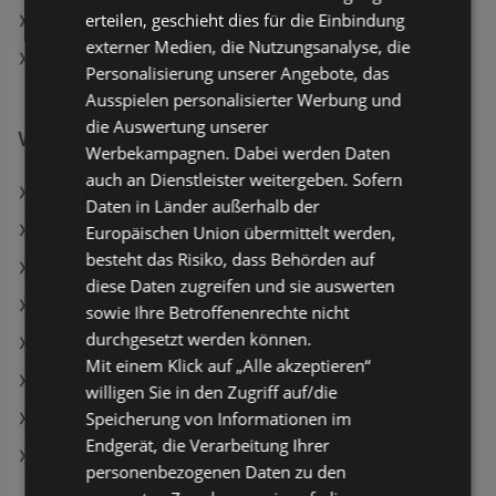
erteilen, geschieht dies für die Einbindung
Lagerhaus in Aigen im Ennstal
externer Medien, die Nutzungsanalyse, die
Lagerhaus in Fürstenfeld
Personalisierung unserer Angebote, das
Ausspielen personalisierter Werbung und
die Auswertung unserer
Weiterführende Links
Werbekampagnen. Dabei werden Daten
auch an Dienstleister weitergeben. Sofern
Lagerhaus Angebote
Daten in Länder außerhalb der
BAUHAUS Angebote
Europäischen Union übermittelt werden,
besteht das Risiko, dass Behörden auf
Matratzen Concord Angebote
diese Daten zugreifen und sie auswerten
Aktuelle Hagebau Lieb Markt Flugblätter
sowie Ihre Betroffenenrechte nicht
durchgesetzt werden können.
Aktuelle Matratzen Concord Flugblätter
Mit einem Klick auf „Alle akzeptieren“
Aktuelle bellaflora Flugblätter
willigen Sie in den Zugriff auf/die
Speicherung von Informationen im
Aktuelle JYSK Flugblätter
Endgerät, die Verarbeitung Ihrer
Aktuelle HELLWEG Flugblätter
personenbezogenen Daten zu den