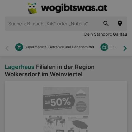
Dein Standort:
Gaißau
Supermärkte, Getränke und Lebensmittel
Elektronik u
Zurück
Wei
Lagerhaus
Filialen in der Region
Wolkersdorf im Weinviertel