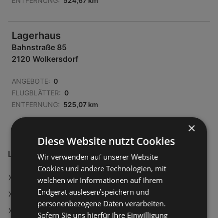
ENTFERNUNG:
524,67 km
Lagerhaus
Bahnstraße 85
2120 Wolkersdorf
ANGEBOTE:
0
FLUGBLÄTTER:
0
ENTFERNUNG:
525,07 km
×
Diese Website nutzt Cookies
Lagerhaus Filialen in:
Wir verwenden auf unserer Website
Cookies und andere Technologien, mit
Lagerhaus in Drasenhofen
welchen wir Informationen auf Ihrem
Endgerät auslesen/speichern und
Lagerhaus in Großharras
personenbezogene Daten verarbeiten.
Lagerhaus in Brunnenthal
Sofern Sie uns hierfür Ihre Einwilligung