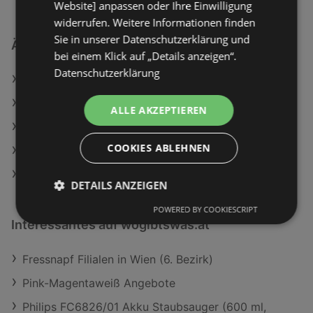
Website] anpassen oder Ihre Einwilligung
widerrufen. Weitere Informationen finden
Sie in unserer Datenschutzerklärung und
Ähnliche Händler
bei einem Klick auf „Details anzeigen“.
Datenschutzerklärung
BAUHAUS Angebote
JYSK Angebote
ALLE AKZEPTIEREN
HELLWEG Angebote
COOKIES ABLEHNEN
Hornbach Angebote
Hagebau Lieb Markt Angebote
DETAILS ANZEIGEN
POWERED BY COOKIESCRIPT
Interessantes auf wogibtswas.at
Fressnapf Filialen in Wien (6. Bezirk)
Pink-Magentaweiß Angebote
Philips FC6826/01 Akku Staubsauger (600 ml,