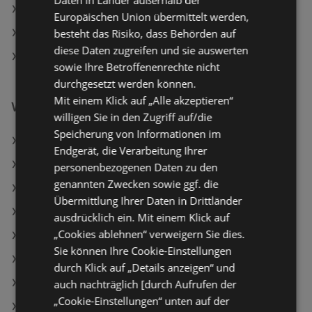
Daten in Länder außerhalb der
Lagerhaus in Wildendürnbach
Europäischen Union übermittelt werden,
besteht das Risiko, dass Behörden auf
Lagerhaus in Pettenbach
diese Daten zugreifen und sie auswerten
Lagerhaus in Unterweißenbach
sowie Ihre Betroffenenrechte nicht
durchgesetzt werden können.
Mit einem Klick auf „Alle akzeptieren“
Weiterführende Links
willigen Sie in den Zugriff auf/die
Speicherung von Informationen im
Lagerhaus Angebote
Endgerät, die Verarbeitung Ihrer
BAUHAUS Angebote
personenbezogenen Daten zu den
genannten Zwecken sowie ggf. die
Matratzen Concord Angebote
Übermittlung Ihrer Daten in Drittländer
Aktuelle Hornbach Flugblätter
ausdrücklich ein. Mit einem Klick auf
„Cookies ablehnen“ verweigern Sie dies.
Aktuelle HELLWEG Flugblätter
Sie können Ihre Cookie-Einstellungen
Aktuelle BAUHAUS Flugblätter
durch Klick auf „Details anzeigen“ und
Aktuelle Matratzen Concord Flugblätter
auch nachträglich [durch Aufrufen der
„Cookie-Einstellungen“ unten auf der
Aktuelle OBI Flugblätter