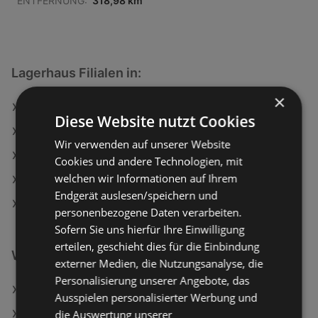
ENTFERNUNG:
318,98 km
Lagerhaus Filialen in:
×
Lagerhaus in Wiesfleck
Diese Website nutzt Cookies
Lagerhaus in Ebreichsdorf
Wir verwenden auf unserer Website
Lagerhaus in Pernitz
Cookies und andere Technologien, mit
welchen wir Informationen auf Ihrem
Lagerhaus in Deutsch Goritz
Endgerät auslesen/speichern und
Lagerhaus in Krottendorf-Gaisfeld
personenbezogene Daten verarbeiten.
Sofern Sie uns hierfür Ihre Einwilligung
erteilen, geschieht dies für die Einbindung
Weiterführende Links
externer Medien, die Nutzungsanalyse, die
Personalisierung unserer Angebote, das
Lagerhaus Angebote
Ausspielen personalisierter Werbung und
die Auswertung unserer
Dehner Garten-Center Angebote