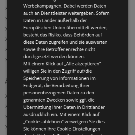
Werbekampagnen. Dabei werden Daten
bellaflora Angebote
auch an Dienstleister weitergeben. Sofern
Aktuelle OBI Flugblätter
Daten in Länder außerhalb der
Europäischen Union übermittelt werden,
Aktuelle hagebaumarkt Flugblätter
besteht das Risiko, dass Behörden auf
Aktuelle JYSK Flugblätter
diese Daten zugreifen und sie auswerten
sowie Ihre Betroffenenrechte nicht
Aktuelle Matratzen Concord Flugblätter
durchgesetzt werden können.
Aktuelle Hagebau Lieb Markt Flugblätter
Mit einem Klick auf „Alle akzeptieren“
willigen Sie in den Zugriff auf/die
Speicherung von Informationen im
Ähnliche Händler
Endgerät, die Verarbeitung Ihrer
personenbezogenen Daten zu den
BAUHAUS Angebote
genannten Zwecken sowie ggf. die
JYSK Angebote
Übermittlung Ihrer Daten in Drittländer
ausdrücklich ein. Mit einem Klick auf
Matratzen Concord Angebote
„Cookies ablehnen“ verweigern Sie dies.
OBI Angebote
Sie können Ihre Cookie-Einstellungen