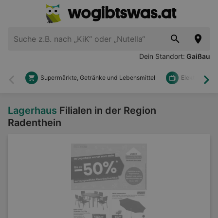
Dein Standort:
Gaißau
Supermärkte, Getränke und Lebensmittel
Elektronik u
Zurück
Wei
Lagerhaus
Filialen in der Region
Radenthein