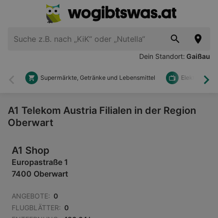
Dein Standort:
Gaißau
Supermärkte, Getränke und Lebensmittel
Elektronik u
Zurück
Wei
A1 Telekom Austria Filialen in der Region
Oberwart
A1 Shop
Europastraße 1
7400 Oberwart
ANGEBOTE:
0
FLUGBLÄTTER:
0