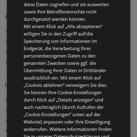
diese Daten zugreifen und sie auswerten
sowie Ihre Betroffenenrechte nicht
Ähnliche Händler
durchgesetzt werden können.
Mit einem Klick auf „Alle akzeptieren“
MediaMarkt Angebote
willigen Sie in den Zugriff auf/die
Speicherung von Informationen im
RED ZAC Angebote
Endgerät, die Verarbeitung Ihrer
EXPERT Angebote
personenbezogenen Daten zu den
genannten Zwecken sowie ggf. die
simpli.at Angebote
Übermittlung Ihrer Daten in Drittländer
ausdrücklich ein. Mit einem Klick auf
Interessantes auf wogibtswas.at
„Cookies ablehnen“ verweigern Sie dies.
Sie können Ihre Cookie-Einstellungen
durch Klick auf „Details anzeigen“ und
Apotheke in Leopoldsdorf im Marchfelde
auch nachträglich [durch Aufrufen der
SodaStream Filialen in Bad Gastein
„Cookie-Einstellungen“ unten auf der
RED ZAC in Weiz
Website] anpassen oder Ihre Einwilligung
widerrufen. Weitere Informationen finden
Hartlauer Filialen in Viehofen
Sie in unserer Datenschutzerklärung und