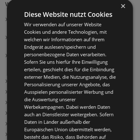
×
Weiterführende Links
Diese Website nutzt Cookies
WESTERN DIGITAL 5TB WD Elements SE externe
Wir verwenden auf unserer Website
Festplatte USB 3.0
Cookies und andere Technologien, mit
Motorola Moto G86 5G 256 GB, Spellbound, Dual
welchen wir Informationen auf Ihrem
SIM
Endgerät auslesen/speichern und
personenbezogene Daten verarbeiten.
Samsung 75" Crystal UHD U8070H, Crystal
Sofern Sie uns hierfür Ihre Einwilligung
Prozessor 4K, Metal Stream Design, Vision AI TV
erteilen, geschieht dies für die Einbindung
(2026); LED TV
externer Medien, die Nutzungsanalyse, die
MediaMarkt Angebote
Personalisierung unserer Angebote, das
Ausspielen personalisierter Werbung und
simpli.at Angebote
die Auswertung unserer
Aktuelle MediaMarkt Flugblätter
Werbekampagnen. Dabei werden Daten
Aktuelle RED ZAC Flugblätter
auch an Dienstleister weitergeben. Sofern
Daten in Länder außerhalb der
Aktuelle simpli.at Flugblätter
Europäischen Union übermittelt werden,
Aktuelle EXPERT Flugblätter
besteht das Risiko, dass Behörden auf