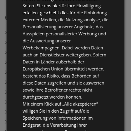
Sofern Sie uns hierfür Ihre Einwilligung
erteilen, geschieht dies für die Einbindung
Weiterführende Links
externer Medien, die Nutzungsanalyse, die
Personalisierung unserer Angebote, das
Soletti Salzstangerl
Ausspielen personalisierter Werbung und
die Auswertung unserer
Clever Taschentücher Box
Werbekampagnen. Dabei werden Daten
BILLA Bio Haltbarmilch 3.5%
auch an Dienstleister weitergeben. Sofern
Daten in Länder außerhalb der
SPAR Angebote
Europäischen Union übermittelt werden,
ADEG Angebote
besteht das Risiko, dass Behörden auf
T&G Angebote
diese Daten zugreifen und sie auswerten
sowie Ihre Betroffenenrechte nicht
Aktuelle PENNY Flugblätter
durchgesetzt werden können.
Aktuelle NÖM Flugblätter
Mit einem Klick auf „Alle akzeptieren“
willigen Sie in den Zugriff auf/die
Aktuelle Lidl Flugblätter
Speicherung von Informationen im
Aktuelle T&G Flugblätter
Endgerät, die Verarbeitung Ihrer