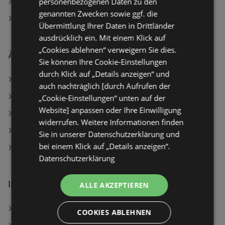
personenbezogenen Daten zu den
Aktuelle Maximarkt Flugblätter
genannten Zwecken sowie ggf. die
SPAR Filialen in Bregenz
Übermittlung Ihrer Daten in Drittländer
ausdrücklich ein. Mit einem Klick auf
„Cookies ablehnen“ verweigern Sie dies.
Ähnliche Händler
Sie können Ihre Cookie-Einstellungen
durch Klick auf „Details anzeigen“ und
Lidl Angebote
auch nachträglich [durch Aufrufen der
BILLA Angebote
„Cookie-Einstellungen“ unten auf der
Website] anpassen oder Ihre Einwilligung
MPREIS Angebote
widerrufen. Weitere Informationen finden
Travel FREE Angebote
Sie in unserer Datenschutzerklärung und
bei einem Klick auf „Details anzeigen“.
HOFER Angebote
Datenschutzerklärung
Interessantes auf wogibtswas.at
ALLE AKZEPTIEREN
Admiral Sportwetten Filialen in Traismauer
COOKIES ABLEHNEN