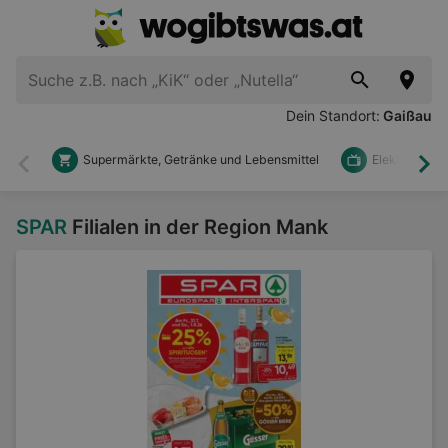
Dein Standort:
Gaißau
Supermärkte, Getränke und Lebensmittel
Elektronik u
Zurück
Wei
SPAR
Filialen in der Region Mank