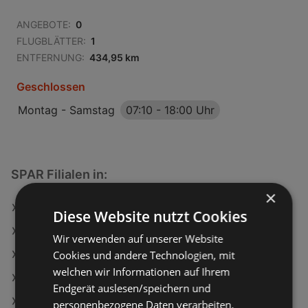
ANGEBOTE:
0
FLUGBLÄTTER:
1
ENTFERNUNG:
434,95 km
Geschlossen
Montag - Samstag
07:10
-
18:00 Uhr
SPAR Filialen in:
×
SPAR in Kirchberg am Wagram
Diese Website nutzt Cookies
SPAR in Weistrach
Wir verwenden auf unserer Website
Cookies und andere Technologien, mit
SPAR in Schärding
welchen wir Informationen auf Ihrem
SPAR in Mittersill
Endgerät auslesen/speichern und
SPAR in Saalfelden am Steinernen Meer
personenbezogene Daten verarbeiten.