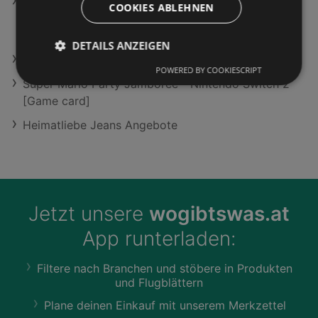
Super Mario Galaxy + Super Mario Galaxy 2 -
COOKIES ABLEHNEN
Nintendo of Europe Switch [Nintendo of Europe
Switch Game Key card]
DETAILS ANZEIGEN
Mitsubishi in Eibiswald
POWERED BY COOKIESCRIPT
Super Mario Party Jamboree - Nintendo Switch 2
[Game card]
Heimatliebe Jeans Angebote
Jetzt unsere
wogibtswas.at
App runterladen:
Filtere nach Branchen und stöbere in Produkten
und Flugblättern
Plane deinen Einkauf mit unserem Merkzettel