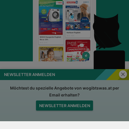
Schli
NEWSLETTER ANMELDEN
wogibtswas.at
Impressum
Nutzungsbedingungen
AGB
Möchtest du spezielle Angebote von wogibtswas.at per
Email erhalten?
Datenschutzerklärung
Für Händler
NEWSLETTER ANMELDEN
Jobs
Nach