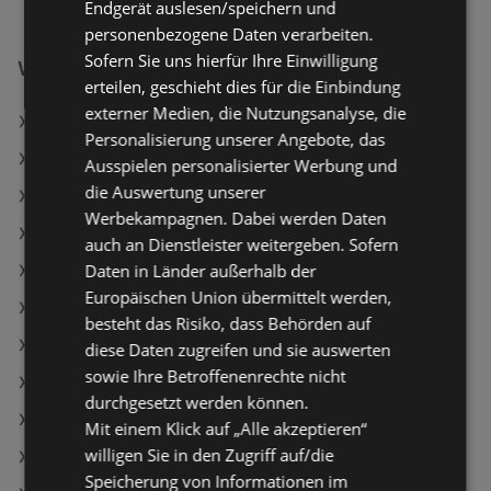
Endgerät auslesen/speichern und
personenbezogene Daten verarbeiten.
Sofern Sie uns hierfür Ihre Einwilligung
Weiterführende Links
erteilen, geschieht dies für die Einbindung
externer Medien, die Nutzungsanalyse, die
Trauben weiß kernlos
Personalisierung unserer Angebote, das
Ja! Natürlich Mozzarella Minis
Ausspielen personalisierter Werbung und
die Auswertung unserer
Formil laktosefreie Haltbarmilch 1.5%
Werbekampagnen. Dabei werden Daten
SPAR Angebote
auch an Dienstleister weitergeben. Sofern
Daten in Länder außerhalb der
Maximarkt Angebote
Europäischen Union übermittelt werden,
HOFER Angebote
besteht das Risiko, dass Behörden auf
Aktuelle MPREIS Flugblätter
diese Daten zugreifen und sie auswerten
sowie Ihre Betroffenenrechte nicht
Aktuelle HOFER Flugblätter
durchgesetzt werden können.
Aktuelle PENNY Flugblätter
Mit einem Klick auf „Alle akzeptieren“
willigen Sie in den Zugriff auf/die
Aktuelle ADEG Flugblätter
Speicherung von Informationen im