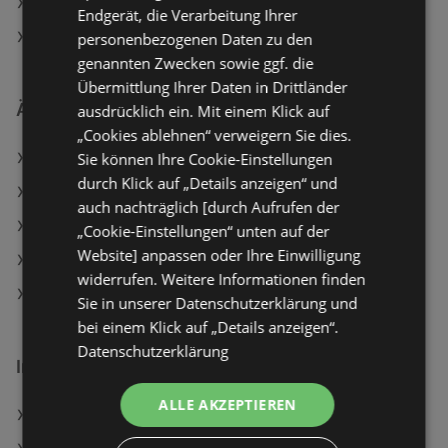
Aktuelle NÖM Flugblätter
Endgerät, die Verarbeitung Ihrer
SPAR Filialen in Bregenz
personenbezogenen Daten zu den
genannten Zwecken sowie ggf. die
Übermittlung Ihrer Daten in Drittländer
Ähnliche Händler
ausdrücklich ein. Mit einem Klick auf
„Cookies ablehnen“ verweigern Sie dies.
Sie können Ihre Cookie-Einstellungen
Lidl Angebote
durch Klick auf „Details anzeigen“ und
MPREIS Angebote
auch nachträglich [durch Aufrufen der
BILLA Angebote
„Cookie-Einstellungen“ unten auf der
Website] anpassen oder Ihre Einwilligung
T&G Angebote
widerrufen. Weitere Informationen finden
HOFER Angebote
Sie in unserer Datenschutzerklärung und
bei einem Klick auf „Details anzeigen“.
Datenschutzerklärung
Interessantes auf wogibtswas.at
ALLE AKZEPTIEREN
SPAR Filialen in Schwarzach